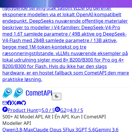
bruge de officielle open source-vægte sammen med en
højtydende serving-stak såsom vLLM og derefter
eksponere modellen via et lokalt OpenAI-kompatibelt
endepunkt. DeepSeeks nuværende offentlige materialer
beskriver to modeller i V4-familien: DeepSeek-V4-Pro
med 1.6T samlede parametre / 49B aktive og DeepSeek-
V4-Flash med 284B samlede parametre / 13B aktive,
begge med 1M-token-kontekst og tre
ræsonneringstilstande. vLLMs nuværende eksempler på
lokal udrulning sigter mod 8× B200/B300 for Pro og 4×
B200/B300 for Flash. Hvis du ikke har den slags
hardware, er en hostet fallback som CometAPI den mere
praktiske løsning.
Product Hunt
5.0 / 5
G2
4.9 / 5
500+ AI Model API, Alt I Én API. Kun I CometAPI
Modeller API
Qwen3.8-Max
Claude Opus 5
Flux 3
GPT 5.6
Gemini 3.6