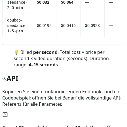
$0.032
$0.064
—
—
seedance-
2-0-mini
doubao-
$0.0192
$0.0416
$0.0928
—
seedance-
1-5-pro
💡 Billed
per second
. Total cost = price per
second × video duration (seconds). Duration
range:
4–15 seconds
.
API
Kopieren Sie einen funktionierenden Endpunkt und ein
Codebeispiel; öffnen Sie bei Bedarf die vollständige API-
Referenz für alle Parameter.