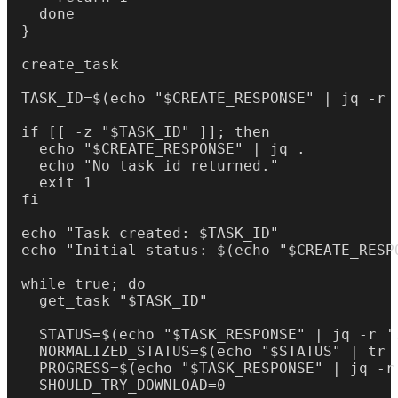
  done

}

create_task

TASK_ID=$(echo "$CREATE_RESPONSE" | jq -r '
if [[ -z "$TASK_ID" ]]; then

  echo "$CREATE_RESPONSE" | jq .

  echo "No task id returned."

  exit 1

fi

echo "Task created: $TASK_ID"

echo "Initial status: $(echo "$CREATE_RESP
while true; do

  get_task "$TASK_ID"

  STATUS=$(echo "$TASK_RESPONSE" | jq -r '.
  NORMALIZED_STATUS=$(echo "$STATUS" | tr '
  PROGRESS=$(echo "$TASK_RESPONSE" | jq -r 
  SHOULD_TRY_DOWNLOAD=0
