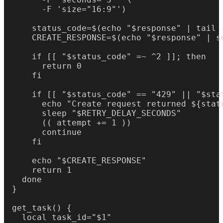
      -F 'size="16:9"')

    status_code=$(echo "$response" | tail -
    CREATE_RESPONSE=$(echo "$response" | se
    if [[ "$status_code" =~ ^2 ]]; then

      return 0

    fi

    if [[ "$status_code" == "429" || "$sta
      echo "Create request returned ${statu
      sleep "$RETRY_DELAY_SECONDS"

      (( attempt += 1 ))

      continue

    fi

    echo "$CREATE_RESPONSE"

    return 1

  done

}

get_task() {

  local task_id="$1"
