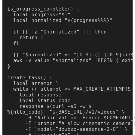
is_progress_complete() {

  local progress="$1"

  local normalized="${progress%%%}"

  if [[ -z "$normalized" ]]; then

    return 1

  fi

  [[ "$normalized" =~ ^[0-9]+([.][0-9]+)?$ 
  awk -v value="$normalized" 'BEGIN { exit 
}

create_task() {

  local attempt=1

  while (( attempt <= MAX_CREATE_ATTEMPTS )
    local response

    local status_code

    response=$(curl -sS -w $'

%{http_code}' "${BASE_URL}/v1/videos" \

      -H "Authorization: Bearer $COMETAPI_K
      -F 'prompt="A slow cinematic camera 
      -F 'model="doubao-seedance-2-0"' \

      -F 'seconds="5"' \
