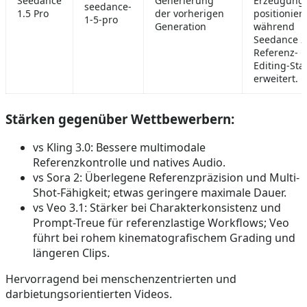
Seedance
Generierung
Erzeugung
seedance-
1.5 Pro
der vorherigen
positioniert
1-5-pro
Generation
während
Seedance 2
Referenz- 
Editing-Sta
erweitert.
Stärken gegenüber Wettbewerbern:
vs Kling 3.0: Bessere multimodale
Referenzkontrolle und natives Audio.
vs Sora 2: Überlegene Referenzpräzision und Multi-
Shot-Fähigkeit; etwas geringere maximale Dauer.
vs Veo 3.1: Stärker bei Charakterkonsistenz und
Prompt-Treue für referenzlastige Workflows; Veo
führt bei rohem kinematografischem Grading und
längeren Clips.
Hervorragend bei menschenzentrierten und
darbietungsorientierten Videos.