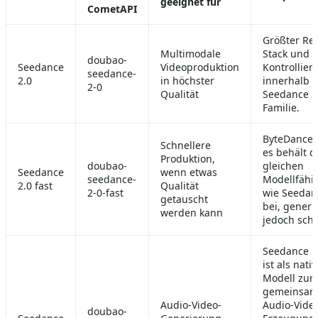
geeignet für
CometAPI
Größter Re
Multimodale
Stack und s
doubao-
Seedance
Videoproduktion
Kontrollier
seedance-
2.0
in höchster
innerhalb 
2-0
Qualität
Seedance 2
Familie.
ByteDance 
Schnellere
es behält d
Produktion,
doubao-
gleichen
Seedance
wenn etwas
seedance-
Modellfähi
2.0 fast
Qualität
2-0-fast
wie Seedan
getauscht
bei, generi
werden kann
jedoch schn
Seedance 1
ist als nati
Modell zur
gemeinsa
Audio-Video-
Audio-Vide
doubao-