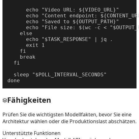
      echo "Video URL: ${VIDEO_URL}"

      echo "Content endpoint: ${CONTENT_URL
      echo "Saved to ${OUTPUT_PATH}"

      echo "File size: $(wc -c < "$OUTPUT_P
    else

      echo "$TASK_RESPONSE" | jq .

      exit 1

    fi

    break

  fi

  sleep "$POLL_INTERVAL_SECONDS"

done
Fähigkeiten
Prüfen Sie die wichtigsten Modellfakten, bevor Sie eine
Architektur wählen oder die Produktionslast abschätzen.
Unterstützte Funktionen