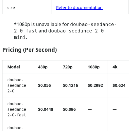
size
Refer to documentation
*1080p is unavailable for
doubao-seedance-
and
2-0-fast
doubao-seedance-2-0-
.
mini
Pricing (Per Second)
Model
480p
720p
1080p
4k
doubao-
$0.056
$0.1216
$0.2992
$0.624
seedance-
2-0
doubao-
$0.0448
$0.096
—
—
seedance-
2-0-fast
doubao-