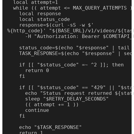
  local attempt=1

  while (( attempt <= MAX_QUERY_ATTEMPTS ))
    local response

    local status_code

    response=$(curl -sS -w $'

%{http_code}' "${BASE_URL}/v1/videos/${task
      -H "Authorization: Bearer $COMETAPI_K
    status_code=$(echo "$response" | tail -
    TASK_RESPONSE=$(echo "$response" | sed 
    if [[ "$status_code" =~ ^2 ]]; then

      return 0

    fi

    if [[ "$status_code" == "429" || "$sta
      echo "Status request returned ${statu
      sleep "$RETRY_DELAY_SECONDS"

      (( attempt += 1 ))

      continue

    fi

    echo "$TASK_RESPONSE"

    return 1
