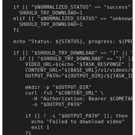
  if [[ "$NORMALIZED_STATUS" == "success" 
    SHOULD_TRY_DOWNLOAD=1

  elif [[ "$NORMALIZED_STATUS" == "unknown
    SHOULD_TRY_DOWNLOAD=1

  fi

  echo "Status: ${STATUS}, progress: ${PROG
  if [[ "$SHOULD_TRY_DOWNLOAD" == "1" || "
    if [[ "$SHOULD_TRY_DOWNLOAD" == "1" ]];
      VIDEO_URL=$(echo "$TASK_RESPONSE" | j
      CONTENT_URL="${BASE_URL}/v1/videos/${
      OUTPUT_PATH="${OUTPUT_DIR}/${TASK_ID}
      mkdir -p "$OUTPUT_DIR"

      curl -fsS "$CONTENT_URL" \

        -H "Authorization: Bearer $COMETAPI
        -o "$OUTPUT_PATH"

      if [[ ! -s "$OUTPUT_PATH" ]]; then

        echo "Failed to download video"

        exit 1

      fi
