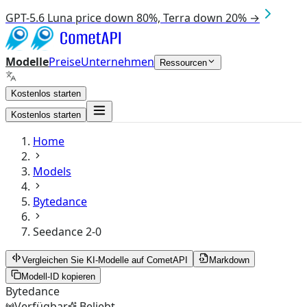
GPT-5.6 Luna price down 80%, Terra down 20% →
Modelle
Preise
Unternehmen
Ressourcen
Kostenlos starten
Kostenlos starten
Home
Models
Bytedance
Seedance 2-0
Vergleichen Sie KI-Modelle auf CometAPI
Markdown
Modell-ID kopieren
Bytedance
Verfügbar
Beliebt