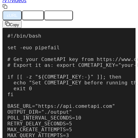
/v1/videos
cURL
Python
JavaScript
Copy
#!/bin/bash

set -euo pipefail

# Get your CometAPI key from https://www.co
# Export it as: export COMETAPI_KEY="your-k
if [[ -z "${COMETAPI_KEY:-}" ]]; then

  echo "Set COMETAPI_KEY before running thi
  exit 0

fi

BASE_URL="https://api.cometapi.com"

OUTPUT_DIR="./output"

POLL_INTERVAL_SECONDS=10

RETRY_DELAY_SECONDS=5

MAX_CREATE_ATTEMPTS=5

MAX_QUERY_ATTEMPTS=3
