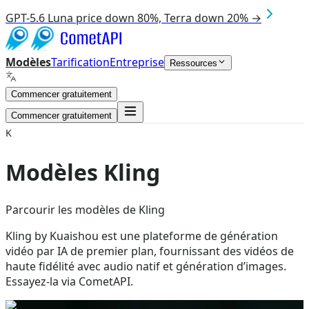
GPT-5.6 Luna price down 80%, Terra down 20% →
Modèles
Tarification
Entreprise
Ressources
Commencer gratuitement
Commencer gratuitement
K
Modèles Kling
Parcourir les modèles de Kling
Kling by Kuaishou est une plateforme de génération
vidéo par IA de premier plan, fournissant des vidéos de
haute fidélité avec audio natif et génération d’images.
Essayez-la via CometAPI.
Kling