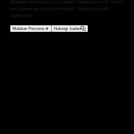
Mulakan secara percuma dalam beberapa minit. Kredit
percubaan percuma disertakan. Tiada kad kredit
diperlukan.
Mulakan Percuma
Hubungi Jualan
Baca Lagi
Semua
May 24, 2026
GPT-5.5
Claude Opus 4.7
deepseek v4
Cara Menyiapkan LibreChat dengan CometAPI
Pelajari cara untuk menghubungkan LibreChat dengan
500+ model AI menggunakan CometAPI. Konfigurasikan
endpoint serasi OpenAI untuk mengakses GPT 5.5,