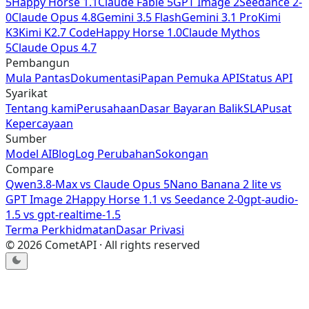
5
Happy Horse 1.1
Claude Fable 5
GPT Image 2
Seedance 2-
0
Claude Opus 4.8
Gemini 3.5 Flash
Gemini 3.1 Pro
Kimi
K3
Kimi K2.7 Code
Happy Horse 1.0
Claude Mythos
5
Claude Opus 4.7
Pembangun
Mula Pantas
Dokumentasi
Papan Pemuka API
Status API
Syarikat
Tentang kami
Perusahaan
Dasar Bayaran Balik
SLA
Pusat
Kepercayaan
Sumber
Model AI
Blog
Log Perubahan
Sokongan
Compare
Qwen3.8-Max
vs
Claude Opus 5
Nano Banana 2 lite
vs
GPT Image 2
Happy Horse 1.1
vs
Seedance 2-0
gpt-audio-
1.5
vs
gpt-realtime-1.5
Terma Perkhidmatan
Dasar Privasi
©
2026
CometAPI · All rights reserved