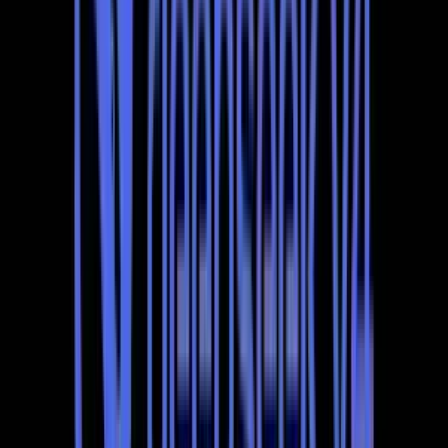
setara dengan Opus 4.6 Max, GPT-5.4 xHigh, dan Gemini
3.1 ProHigh. Namun, ia sedikit ketinggalan dalam
keupayaan agenik, walaupun perbezaannya tidak besar.