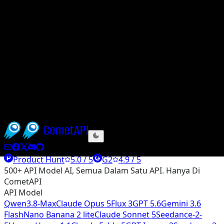
Bahan awam DeepSeek pada masa ini menerangkan dua
model dalam keluarga V4: DeepSeek-V4-Pro dengan 1.6T
jumlah parameter / 49B aktif, dan DeepSeek-V4-Flash
dengan 284B jumlah parameter / 13B aktif, kedua-
duanya dengan konteks 1M token dan tiga mod
penaakulan. Contoh penyebaran setempat vLLM semasa
menyasarkan 8× B200/B300 untuk Pro dan 4× B200/B300
untuk Flash. Jika anda tidak mempunyai perkakasan
sedemikian, pilihan sandaran dihoskan seperti CometAPI
ialah laluan yang lebih praktikal.
Product Hunt
5.0 / 5
G2
4.9 / 5
500+ API Model AI, Semua Dalam Satu API. Hanya Di
CometAPI
API Model
Qwen3.8-Max
Claude Opus 5
Flux 3
GPT 5.6
Gemini 3.6
Flash
Nano Banana 2 lite
Claude Sonnet 5
Seedance-2-