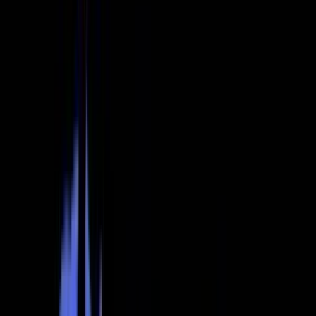
HumanEval
62.8
69.5
76.8
(Pass@1)
LongBench-
40.2
44.7
51.5
V2 (EM)
Sumber: Laporan teknikal DeepSeek-V4, Jadual 1.
Polanya jelas:
Flash merapatkan jurang kepada Pro
,
tetapi
Pro masih model umum yang lebih kuat
. Itu
menjadikan V4-Flash lalai praktikal untuk banyak sistem
produksi, manakala V4-Pro ialah model yang patut
dicapai apabila kualiti jawapan lebih penting daripada
kos atau kependaman.
Perbandingan model Barat: di mana V4
berada
Dalam satu penilaian manusia pada tugasan kolar putih