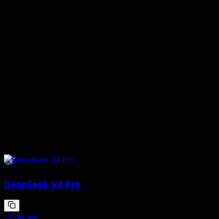
Bagi pasukan yang membina merentas pelbagai
penyedia, inilah jenis keluaran yang wajar ditanda aras
dalam timbunan anda sendiri. CometAPI boleh menjadi
lapisan praktikal untuk membandingkan DeepSeek-V4
bersama model barisan hadapan lain tanpa memaksa
pasukan produk anda membina semula integrasi setiap
kali pasaran berubah.
SHARE THIS BLOG
Teg
deepseek v4
Model Berkaitan
DeepSeek V4 Pro
Popular