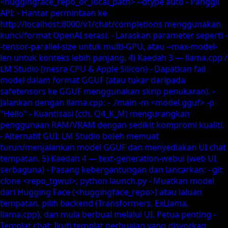
1.5
vs
gpt-realtime-1.5
English
繁體中文
日本語
한국어
Français
Deutsch
Español
Italiano
Português
Русский
العربية
ไทย
Tiếng Việt
Bahasa Indonesia
Bahasa Melayu
Türkçe
Polski
Nederlands
Danish
Norsk
Қазақ
اردو
Mula Percuma
Mula Percuma
Apakah DeepSeek V4?
DeepSeek-V4-Pro vs DeepSeek-V4-Flash
DeepSeek-V4-Pro
DeepSeek-V4-Flash
Yang mana patut anda pilih?
Penanda aras prestasi
DeepSeek-V3.2 vs V4-Flash vs V4-Pro