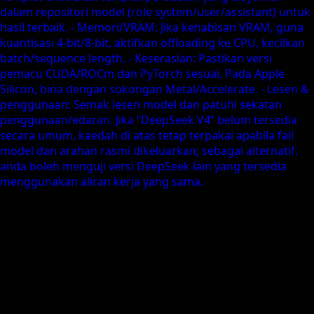
Perbandingan model Barat: di mana V4 berada
Cara mengakses DeepSeek V4
1) Guna web dan aplikasi rasmi
2) Guna API
Cara menggunakan DeepSeek V4 dengan berkesan
Kata akhir
Home
Blog
Deepseek v4 dilancarkan: Apa itu dan cara
mengaksesnya
Salin halaman