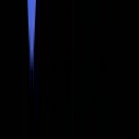
1) Guna web dan aplikasi rasmi
DeepSeek mengatakan V4 Preview tersedia sekarang
pada
web, aplikasi, dan API
. Untuk pengguna biasa,
laluan paling mudah masih antara muka sembang rasmi,
di mana model boleh diakses melalui
Expert Mode
atau
Instant Mode
.
2) Guna API
Saya sangat mengesyorkan CometAPI untuk mengakses
deepseek V4, kerana ia menawarkan harga terbaik dan
kelebihan pengagregatan.
Nama model ialah:
deepseek-v4-flash
deepseek-v4-pro
DeepSeek juga mengatakan nama legasi
dan
deepseek-chat
deepseek-reasoner