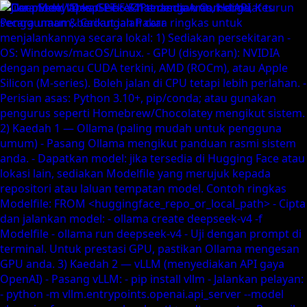
GPT-5.6 Luna price down 80%, Terra down 20% →
/
Model
Harga
Dokumen
Perusahaan
Sumber
Sumber
Permulaan Cepat
Sokongan
Blog
Log
Perubahan
Kalkulator Harga
CometAPI vs. Pesaing
vs
OpenRouter
vs
Kie.ai
vs
Fal.ai
vs
WaveSpeed.ai
vs
Replicate
Lihat semua perbandingan
Bandingkan
Qwen3.8-Max
vs
Claude Opus 5
Nano Banana 2 lite
vs
GPT Image 2
Happy Horse 1.1
vs
Seedance 2-0
gpt-audio-