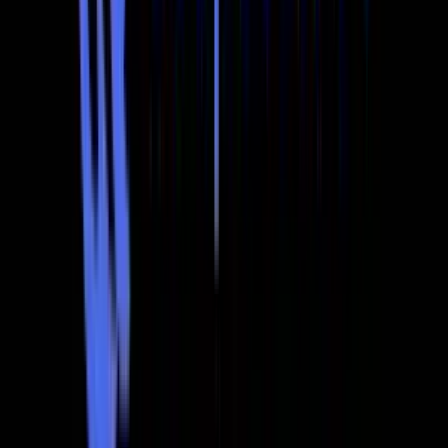
DeepSeek-V4-Pro-Max sangat kompetitif dalam senario
berorientasikan kod dan konteks panjang, manakala
model Barat masih kelihatan sangat kuat dalam
beberapa penanda aras penaakulan tulen dan
pengetahuan. Itulah cara yang betul untuk membaca
keluaran ini:
DeepSeek V4 benar-benar berada dalam
perbincangan barisan hadapan, tetapi kepimpinan
penanda aras kekal bergantung pada tugasan
.
Cara mengakses DeepSeek V4