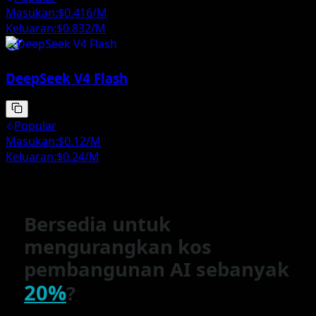
Masukan:
$0.416/M
Keluaran:
$0.832/M
DeepSeek V4 Flash
Popular
Masukan:
$0.12/M
Keluaran:
$0.24/M
Satu sembang. Semuanya digabungkan.
Percuma untuk
masa terhad
Percubaan percuma
Bersedia untuk
mengurangkan kos
pembangunan AI sebanyak
20%
?