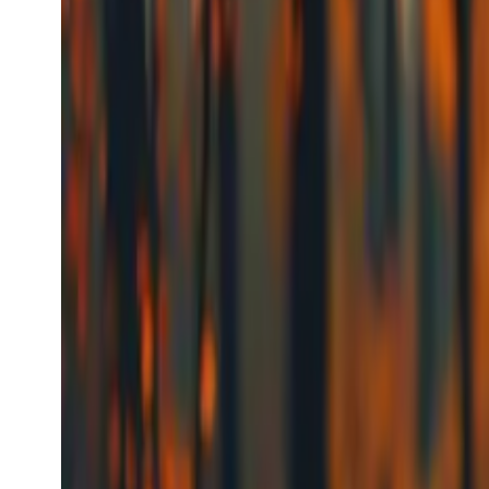
Penjanaan Video
Bermula dari
$0.112
/s
Lihat model
Kling
Penjanaan Image
Kling Image
kling_image
Model Image
text-to-image
image-editing
Penjanaan Imej
Bermula dari
$0.0056
/request
Lihat model