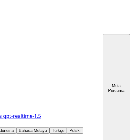
Mula
Percuma
s
gpt-realtime-1.5
donesia
Bahasa Melayu
Türkçe
Polski