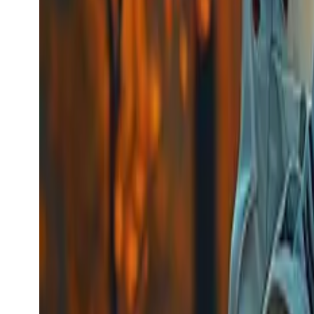
kling_advanced_lip_syn
Kling
Penjanaan Video
kling_advanced_lip_syn
kling_advanced_lip_syn
Model Video
video-editing
Penyegerakan bibir
Bermula dari
$0.056
/request
Lihat model