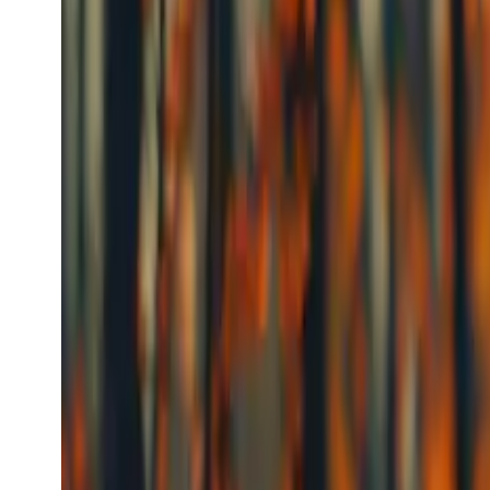
Kling TTS
kling_tts
Model Audio
text-to-speech
[Sintesis Pertuturan] Baru dilancarkan: teks-ke-au
digunakan dengan mana-mana Keling API.
Bermula dari
$0.0056
/request
Lihat model
Kling
Popular
Penjanaan Video
Kling Video
kling_video
Model Video
Popular
text-to-video
image-to-video
vid