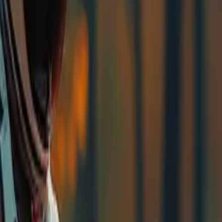
n untuk penjanaan video rujukan berbilang imej, ciri pen
memperoleh 4 set keputusan (jika tersedia) bagi setiap permi