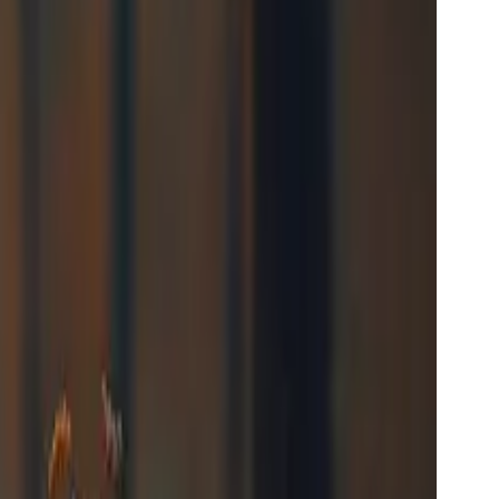
yuntingan video multimodal ● Boleh mengenali
ntaan.