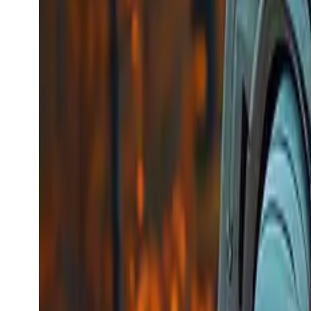
Kling Image Recognize
Kling
Penjanaan Video
Kling Image Recognize
kling_image_recognize
Model Video
image-to-video
API pengecaman elemen imej Keling, boleh digunaka
subjek, wajah, pakaian, dan lain-lain, serta boleh 
Bermula dari
$0.0112
/request
Lihat model