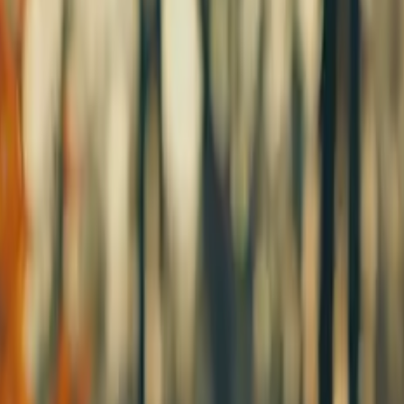
dio untuk siaran dalam talian, dengan fungsi pratonton ● B
eo-editing