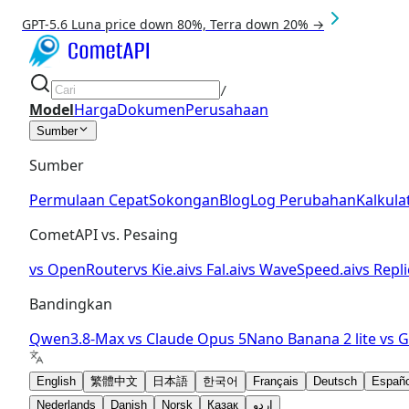
GPT-5.6 Luna price down 80%, Terra down 20% →
/
Model
Harga
Dokumen
Perusahaan
Sumber
Sumber
Permulaan Cepat
Sokongan
Blog
Log Perubahan
Kalkula
CometAPI vs. Pesaing
vs
OpenRouter
vs
Kie.ai
vs
Fal.ai
vs
WaveSpeed.ai
vs
Repli
Bandingkan
Qwen3.8-Max
vs
Claude Opus 5
Nano Banana 2 lite
vs
G
English
繁體中文
日本語
한국어
Français
Deutsch
Españo
Nederlands
Danish
Norsk
Қазақ
اردو