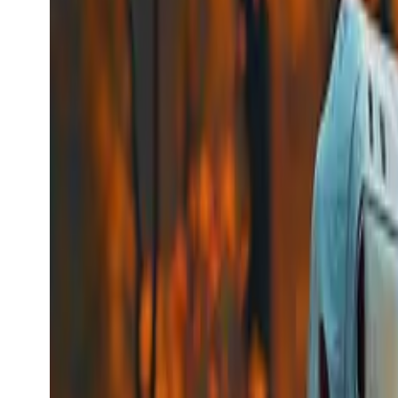
kling_avatar_image2video
Kling
Penjanaan Video
kling_avatar_image2video
kling_avatar_image2video
Model Video
image-to-video
Mencipta Tugas Manusia Digital
Bermula dari
$0.0448
/s
Lihat model