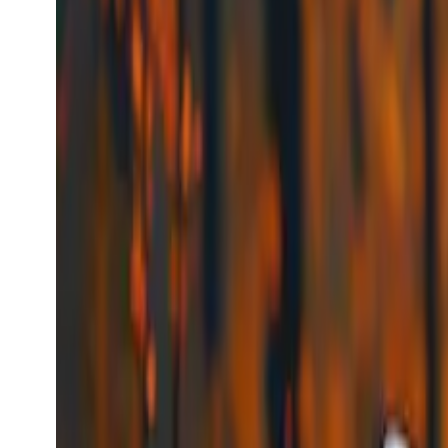
Kling Identify Face
Kling
Penjanaan Video
Kling Identify Face
kling_identify_face
Model Video
video-to-text
Kenal Pasti Wajah
Bermula dari
$0.0056
/request
Lihat model