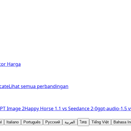
tor Harga
cate
Lihat semua perbandingan
PT Image 2
Happy Horse 1.1
vs
Seedance 2-0
gpt-audio-1.5
v
l
Italiano
Português
Русский
العربية
ไทย
Tiếng Việt
Bahasa In