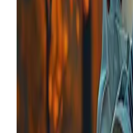
kling_advanced_lip_syn
Kling
Video-generering
kling_advanced_lip_syn
kling_advanced_lip_syn
Video-modell
video-editing
Lipsynk
Fra
$0.056
/request
Se modell