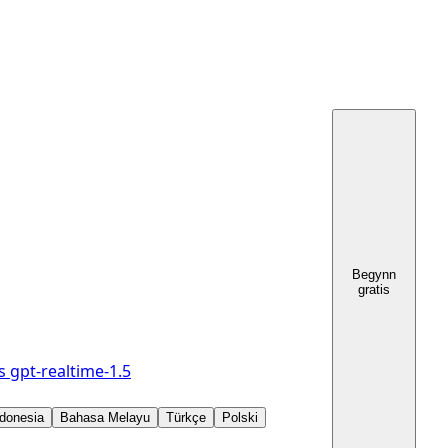
Begynn
gratis
s
gpt-realtime-1.5
donesia
Bahasa Melayu
Türkçe
Polski