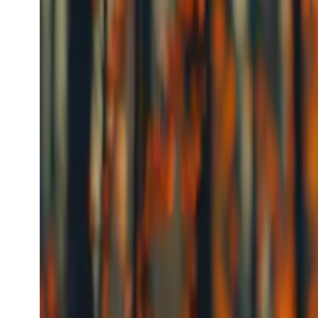
Kling TTS
kling_tts
Audio-modell
text-to-speech
[Talesyntese] Nylig lansert: tekst til kringkastings
Fra
$0.0056
/request
Se modell
Kling
Populær
Video-generering
Kling Video
kling_video
Video-modell
Populær
text-to-video
image-to-video
vi