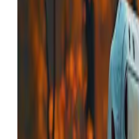
kling_avatar_image2video
Kling
Video-generering
kling_avatar_image2video
kling_avatar_image2video
Video-modell
image-to-video
Opprette en Digital Human-oppgave
Fra
$0.0448
/s
Se modell