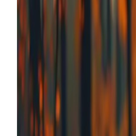
Videogenerering
Fra
$0.112
/s
Se modell
Kling
Image-generering
Kling Image
kling_image
Image-modell
text-to-image
image-editing
Bildegenerering
Fra
$0.0056
/request
Se modell