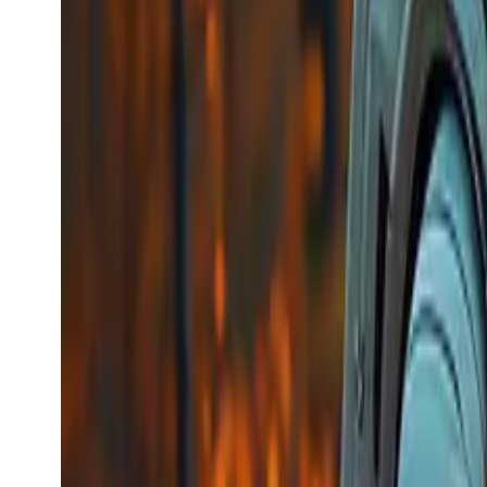
Kling Image Recognize
Kling
Video-generering
Kling Image Recognize
kling_image_recognize
Video-modell
image-to-video
Keling API for gjenkjenning av bildeelementer, kan
gjenkjenne objekter, ansikter, klær osv., og kan hente
Fra
$0.0112
/request
Se modell