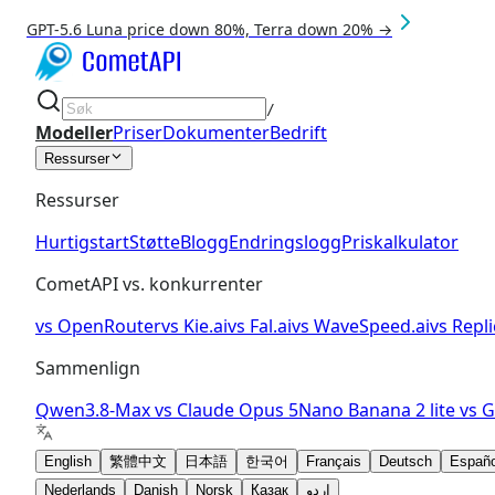
GPT-5.6 Luna price down 80%, Terra down 20% →
/
Modeller
Priser
Dokumenter
Bedrift
Ressurser
Ressurser
Hurtigstart
Støtte
Blogg
Endringslogg
Priskalkulator
CometAPI vs. konkurrenter
vs
OpenRouter
vs
Kie.ai
vs
Fal.ai
vs
WaveSpeed.ai
vs
Repli
Sammenlign
Qwen3.8-Max
vs
Claude Opus 5
Nano Banana 2 lite
vs
G
English
繁體中文
日本語
한국어
Français
Deutsch
Españo
Nederlands
Danish
Norsk
Қазақ
اردو