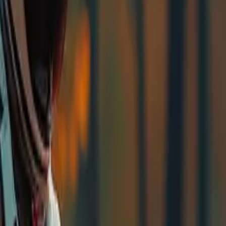
 brukes til generering av video med flere referansebilder, 
 opptil 4 sett med resultater (hvis tilgjengelig) per forespør