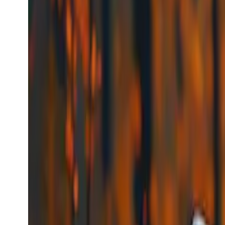
Kling Identify Face
Kling
Video-generering
Kling Identify Face
kling_identify_face
Video-modell
video-to-text
Identifiser ansikt
Fra
$0.0056
/request
Se modell