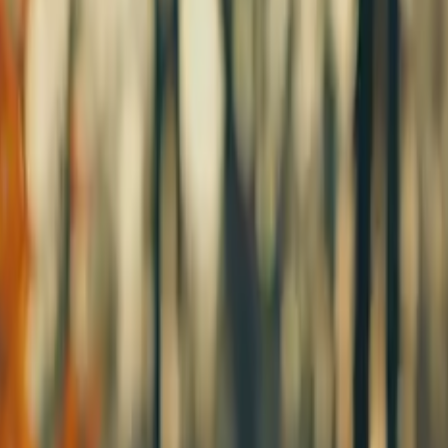
klar lyd på nett, med forhåndsvisning ● Kan samtidig generer
deo-editing