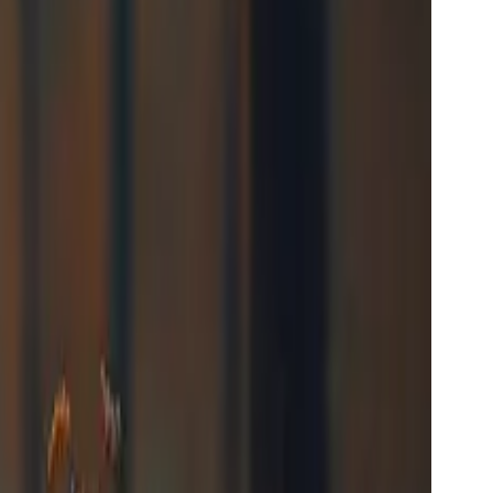
multimodale videoredigeringsfunksjoner ● Kan
sel.