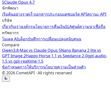
5
Claude Opus 4.7
นักพัฒนา
เริ่มต้นอย่างรวดเร็ว
เอกสารประกอบ
แดชบอร์ด API
สถานะ API
บริษัท
เกี่ยวกับเรา
องค์กร
นโยบายการคืนเงิน
SLA
ศูนย์ความน่าเชื่อถือ
ทรัพยากร
โมเดล AI
บล็อก
บันทึกการเปลี่ยนแปลง
สนับสนุน
Compare
Qwen3.8-Max
vs
Claude Opus 5
Nano Banana 2 lite
vs
GPT Image 2
Happy Horse 1.1
vs
Seedance 2-0
gpt-audio-
1.5
vs
gpt-realtime-1.5
ข้อกำหนดการให้บริการ
นโยบายความเป็นส่วนตัว
©
2026
CometAPI · All rights reserved