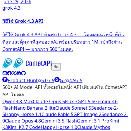
June 29, 2026
grok 4.3
วิธีใช้ Grok 4.3 API
วิธีใช้ Grok 4.3 API: ค้นพบ Grok 4.3 — โมเดลแนวหน้าที่เร็ว
ที่สุดและคุ้มค่าที่สุดของ xAI พร้อมบริบทยาว 1M. เข้าถึงผ่าน
CometAPI — มากกว่า 500 โมเดล.
Product Hunt
5.0 / 5
G2
4.9 / 5
500+ AI Model API ทั้งหมดในหนึ่ง API เพียงแค่ใน CometAPI
API โมเดล
Qwen3.8-Max
Claude Opus 5
Flux 3
GPT 5.6
Gemini 3.6
Flash
Nano Banana 2 lite
Claude Sonnet 5
Seedance-2-
5
Happy Horse 1.1
Claude Fable 5
GPT Image 2
Seedance 2-
0
Claude Opus 4.8
Gemini 3.5 Flash
Gemini 3.1 Pro
Kimi
K3
Kimi K2.7 Code
Happy Horse 1.0
Claude Mythos