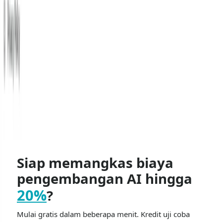
组织——前提是团队同时配套保守的运行控制、清晰的人类参
与策略以及可靠的监控机制。对于那些谨慎采用它的团队而
言，Codex-Max 有潜力改变软件设计、测试和维护的方式
——把重复性的工程苦活转变为人与模型之间更高价值的协
作。
SHARE THIS BLOG
Tag
gpt-5.1-codex
GPT-5.1-Codex-Max
Satu obrolan. Semuanya menyatu.
Gratis untuk waktu
terbatas
Coba gratis
Siap memangkas biaya
pengembangan AI hingga
20%
?
Mulai gratis dalam beberapa menit. Kredit uji coba