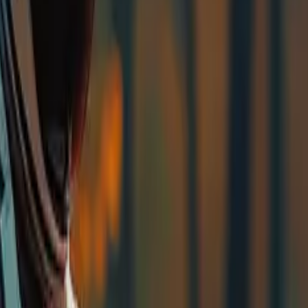
ruikbaar voor videogeneratie met meerdere referentieafbe
per verzoek 4 resultaatsets verkrijgen (indien beschikbaar)