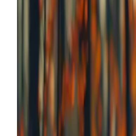
Audio-generatie
Kling TTS
kling_tts
Audio-model
text-to-speech
[Spraaksynthese] Zojuist gelanceerd: tekst-naar-aud
met elke Keling API.
Vanaf
$0.0056
/request
Model bekijken
Kling
Populair
Video-generatie
Kling Video