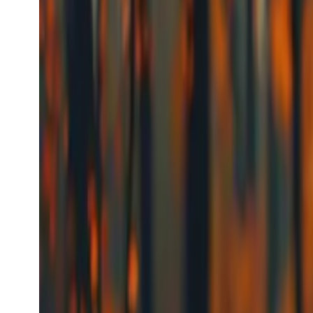
kling_video
Video-model
Populair
text-to-video
image-to-video
vi
Videogeneratie
Vanaf
$0.112
/s
Model bekijken
Kling
Image-generatie
Kling Image
kling_image
Image-model
text-to-image
image-editing
Afbeeldingsgeneratie
Vanaf