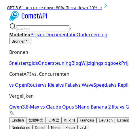
GPT-5.6 Luna price down 80%, Terra down 20% →
/
Modellen
Prijzen
Documentatie
Onderneming
Bronnen
Bronnen
Snelstartgids
Ondersteuning
Blog
Wijzigingslogboek
Pri
CometAPI vs. Concurrenten
vs
OpenRouter
vs
Kie.ai
vs
Fal.ai
vs
WaveSpeed.ai
vs
Repli
Vergelijken
Qwen3.8-Max
vs
Claude Opus 5
Nano Banana 2 lite
vs
G
English
繁體中文
日本語
한국어
Français
Deutsch
Españo
Nederlands
Danish
Norsk
Қазақ
اردو