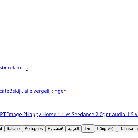
jsberekening
cate
Bekijk alle vergelijkingen
PT Image 2
Happy Horse 1.1
vs
Seedance 2-0
gpt-audio-1.5
v
l
Italiano
Português
Русский
العربية
ไทย
Tiếng Việt
Bahasa In