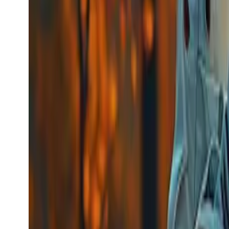
$0.0448
/s
Model bekijken
kling_advanced_lip_syn
Kling
Video-generatie
kling_advanced_lip_syn
kling_advanced_lip_syn
Video-model
video-editing
Lipsynchronisatie
Vanaf
$0.056
/request