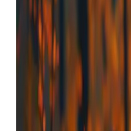
$0.0056
/request
Model bekijken
Kling Identify Face
Kling
Video-generatie
Kling Identify Face
kling_identify_face
Video-model
video-to-text
Gezicht identificeren
Vanaf