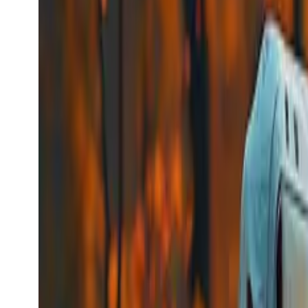
$0.0056
/request
Model bekijken
kling_avatar_image2video
Kling
Video-generatie
kling_avatar_image2video
kling_avatar_image2video
Video-model
image-to-video
Een Digital Human-taak aanmaken
Vanaf