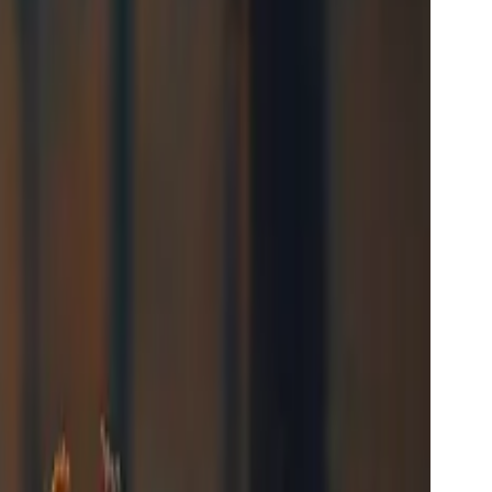
eldingen, multimodale videobewerkingsfuncties ●
.