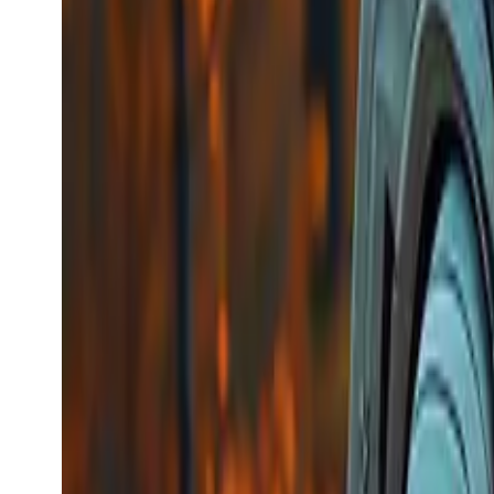
Model bekijken
Kling Image Recognize
Kling
Video-generatie
Kling Image Recognize
kling_image_recognize
Video-model
image-to-video
Keling API voor herkenning van beeldelementen, b
Kan objecten, gezichten, kleding enz. herkennen en 
Vanaf