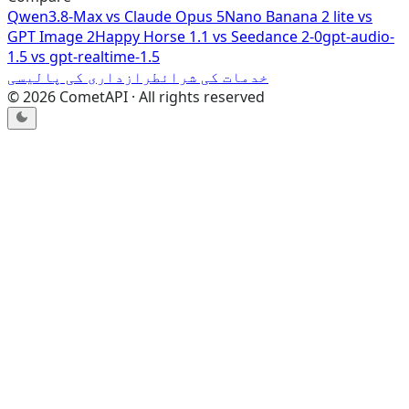
Qwen3.8-Max
vs
Claude Opus 5
Nano Banana 2 lite
vs
GPT Image 2
Happy Horse 1.1
vs
Seedance 2-0
gpt-audio-
1.5
vs
gpt-realtime-1.5
خدمات کی شرائط
رازداری کی پالیسی
©
2026
CometAPI · All rights reserved