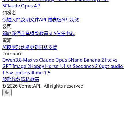
5
Claude Opus 4.7
開發者
快速入門
說明文件
API 儀表板
API 狀態
公司
關於我們
企業
退款政策
SLA
信任中心
資源
AI模型
部落格
更新日誌
支援
Compare
Qwen3.8-Max
vs
Claude Opus 5
Nano Banana 2 lite
vs
GPT Image 2
Happy Horse 1.1
vs
Seedance 2-0
gpt-audio-
1.5
vs
gpt-realtime-1.5
服務條款
隱私政策
©
2026
CometAPI · All rights reserved