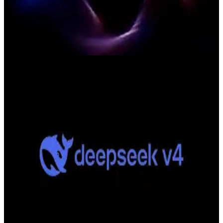
更大的上下文視窗與更新的推理行為下交付。DeepSeek 的
官方文件明確指出要保留 base URL，並將模型參數改為
deepseek-v4-pro 或 deepseek-v4-flash。
Apr 24, 2026
deepseek v4
Deepseek v4 已發布：是什麼以及如何
存取
DeepSeek-V4 是 DeepSeek 全新預覽版旗艦模型系列，已
於 2026 年 4 月 24 日正式發布。該系列包含 DeepSeek-V4-
Pro 與 DeepSeek-V4-Flash，兩者皆支援 100 萬 Token 的
上下文長度，提供與 OpenAI 相容與 Anthropic 相容的
API，並可在 DeepSeek 的應用程式、行動應用程式，以及
CometAPI 的 API 上使用。在實際應用層面，Pro 在艱難推
理與代理型編碼方面具備更高能力，而 Flash 則是面向高吞