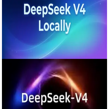
等高效能服務堆疊使用官方開源權重，然後透過本地與
OpenAI 相容的端點對外提供該模型。DeepSeek 目前的公
開資料描述了 V4 系列中的兩個模型：DeepSeek-V4-
Pro（總參數 1.6T／活躍參數 49B）與 DeepSeek-V4-
Flash（總參數 284B／活躍參數 13B），兩者皆具備 1M-
token 上下文與三種推理模式。vLLM 目前的本地部署範例
對 Pro 的目標是 8× B200/B300，對 Flash 則是 4×
B200/B300。如果你沒有那樣的硬體，採用 CometAPI 之類
的託管方案作為備選會更為務實。
Apr 24, 2026
deepseek v4
如何使用 Deepseek V4 API
對開發者而言，這種組合之所以重要，原因很簡單：它降低
了遷移阻力，同時提高你能構建的上限。你不需要學習全新
的 API 結構。你只需更新模型名稱、保留 base URL，並在