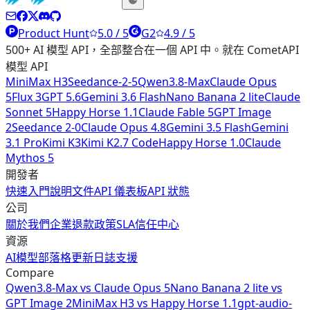
Product Hunt
5.0 / 5
G2
4.9 / 5
500+ AI 模型 API，全部整合在一個 API 中。就在 CometAPI
模型 API
MiniMax H3
Seedance-2-5
Qwen3.8-Max
Claude Opus
5
Flux 3
GPT 5.6
Gemini 3.6 Flash
Nano Banana 2 lite
Claude
Sonnet 5
Happy Horse 1.1
Claude Fable 5
GPT Image
2
Seedance 2-0
Claude Opus 4.8
Gemini 3.5 Flash
Gemini
3.1 Pro
Kimi K3
Kimi K2.7 Code
Happy Horse 1.0
Claude
Mythos 5
開發者
快速入門
說明文件
API 儀表板
API 狀態
公司
關於我們
企業
退款政策
SLA
信任中心
資源
AI模型
部落格
更新日誌
支援
Compare
Qwen3.8-Max
vs
Claude Opus 5
Nano Banana 2 lite
vs
GPT Image 2
MiniMax H3
vs
Happy Horse 1.1
gpt-audio-