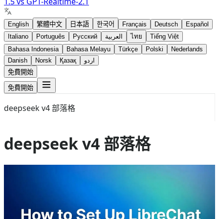
1.5
vs
GPT-Realtime-2.1
English
繁體中文
日本語
한국어
Français
Deutsch
Español
Italiano
Português
Русский
العربية
ไทย
Tiếng Việt
Bahasa Indonesia
Bahasa Melayu
Türkçe
Polski
Nederlands
Danish
Norsk
Қазақ
اردو
免費開始
免費開始
deepseek v4 部落格
deepseek v4 部落格