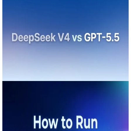
Jun 29, 2026
deepseek v4
GPT-5.5
DeepSeek V4 對比 GPT-5.5：基準測
試、定價、使用案例與專家建議
DeepSeek V4 對比 GPT-5.5：2026 年 DeepSeek V4 對比
GPT-5.5：比較最新官方版本、基準測試資料與背景資訊。
可透過 CometAPI 取得。
Apr 30, 2026
deepseek v4
如何在本地執行 DeepSeek V4
在本地運行 DeepSeek V4 的實際可行方法，是配合 vLLM