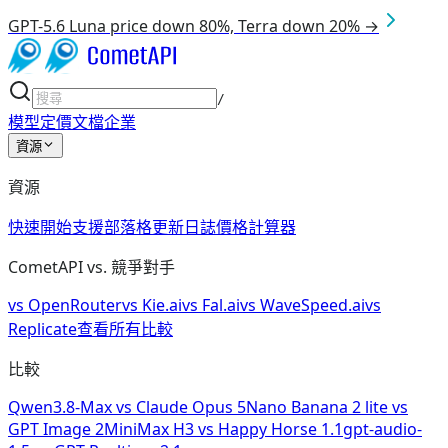
GPT-5.6 Luna price down 80%, Terra down 20% →
/
模型
定價
文檔
企業
資源
資源
快速開始
支援
部落格
更新日誌
價格計算器
CometAPI vs. 競爭對手
vs
OpenRouter
vs
Kie.ai
vs
Fal.ai
vs
WaveSpeed.ai
vs
Replicate
查看所有比較
比較
Qwen3.8-Max
vs
Claude Opus 5
Nano Banana 2 lite
vs
GPT Image 2
MiniMax H3
vs
Happy Horse 1.1
gpt-audio-