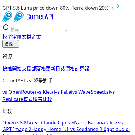
GPT-5.6 Luna price down 80%, Terra down 20% →
/
模型
定價
文檔
企業
資源
資源
快速開始
支援
部落格
更新日誌
價格計算器
CometAPI vs. 競爭對手
vs
OpenRouter
vs
Kie.ai
vs
Fal.ai
vs
WaveSpeed.ai
vs
Replicate
查看所有比較
比較
Qwen3.8-Max
vs
Claude Opus 5
Nano Banana 2 lite
vs
GPT Image 2
Happy Horse 1.1
vs
Seedance 2-0
gpt-audio-