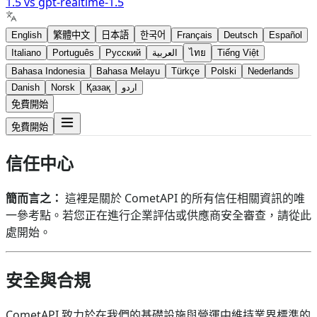
1.5
vs
gpt-realtime-1.5
English
繁體中文
日本語
한국어
Français
Deutsch
Español
Italiano
Português
Русский
العربية
ไทย
Tiếng Việt
Bahasa Indonesia
Bahasa Melayu
Türkçe
Polski
Nederlands
Danish
Norsk
Қазақ
اردو
免費開始
免費開始
信任中心
簡而言之：
這裡是關於 CometAPI 的所有信任相關資訊的唯
一參考點。若您正在進行企業評估或供應商安全審查，請從此
處開始。
安全與合規
CometAPI 致力於在我們的基礎設施與營運中維持業界標準的