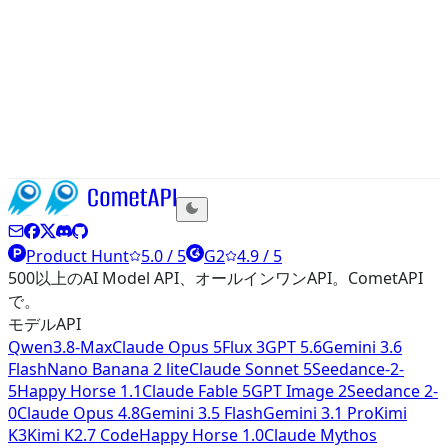
2026年にDiscordでMidjourneyを使う方法
2026年にDiscordでMidjourneyを使う方法: Discord上の
Midjourneyは、リアルタイムのコミュニティ交流と簡単な
アップスケール/バリエーションを提供します。CometAPI
を試してみてください。500以上のモデル。
Product Hunt
5.0 / 5
G2
4.9 / 5
500以上のAI Model API、オールインワンAPI。CometAPI
で。
モデルAPI
Qwen3.8-Max
Claude Opus 5
Flux 3
GPT 5.6
Gemini 3.6
Flash
Nano Banana 2 lite
Claude Sonnet 5
Seedance-2-
5
Happy Horse 1.1
Claude Fable 5
GPT Image 2
Seedance 2-
0
Claude Opus 4.8
Gemini 3.5 Flash
Gemini 3.1 Pro
Kimi
K3
Kimi K2.7 Code
Happy Horse 1.0
Claude Mythos