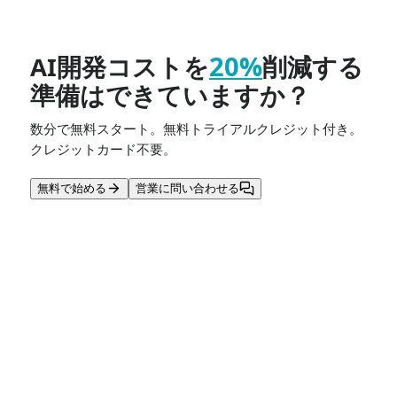
無料トライアル
20%
AI開発コストを
削減する
準備はできていますか？
数分で無料スタート。無料トライアルクレジット付き。
クレジットカード不要。
無料で始める
営業に問い合わせる
もっと読む
すべて
June 29, 2026
Kling
sora-2
Midjourney