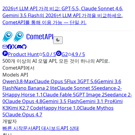
2026년 LLM API 가격 비교: GPT-5.5, Claude Sonnet 4.6,
Gemini 3.5 Flash의 2026년 LLM API 가격을 비교하세요.
CometAPI를 통해 이용 가능 — 단일 키.
Product Hunt
5.0 / 5
G2
4.9 / 5
500개 이상의 AI 모델 API, 모든 것이 하나의 API로.
CometAPI에서
Models API
Qwen3.8-Max
Claude Opus 5
Flux 3
GPT 5.6
Gemini 3.6
Flash
Nano Banana 2 lite
Claude Sonnet 5
Seedance-2-
5
Happy Horse 1.1
Claude Fable 5
GPT Image 2
Seedance 2-
0
Claude Opus 4.8
Gemini 3.5 Flash
Gemini 3.1 Pro
Kimi
K3
Kimi K2.7 Code
Happy Horse 1.0
Claude Mythos
5
Claude Opus 4.7
개발자
빠른 시작
문서
API 대시보드
API 상태
회사