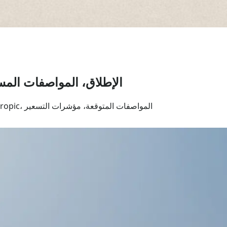
Claude Opus 5: الإطلاق، المواصف
Claude Opus 5 تغطية أحدث الشائعات، الوضع الرسمي لدى Anthropic، المواصفات المتوقعة، مؤشرات التسعير