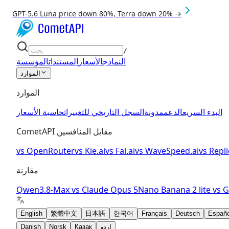
GPT-5.6 Luna price down 80%, Terra down 20% →
/
النماذج
الأسعار
المستندات
المؤسسة
الموارد
الموارد
البدء السريع
الدعم
مدونة
السجل التاريخي للتغييرات
حاسبة الأسعار
CometAPI مقابل المنافسين
vs
OpenRouter
vs
Kie.ai
vs
Fal.ai
vs
WaveSpeed.ai
vs
Repli
مقارنة
Qwen3.8-Max
vs
Claude Opus 5
Nano Banana 2 lite
vs
G
English
繁體中文
日本語
한국어
Français
Deutsch
Españo
اردو
Қазақ
Norsk
Danish