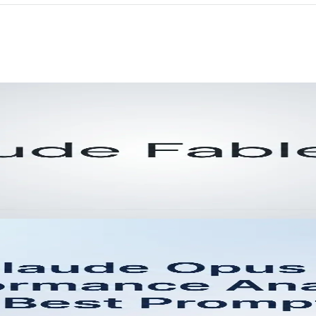
Claude Fable 5.1 يلفت الانتباه بعد تقارير مسربة أشارت إلى إصدار في أغسطس 2026. إليك ما تم تأكيده، وكيف يقارن بـ Fable 5
تحليل أداء Claude Opus 5 وأفضل المطالبات: الدليل