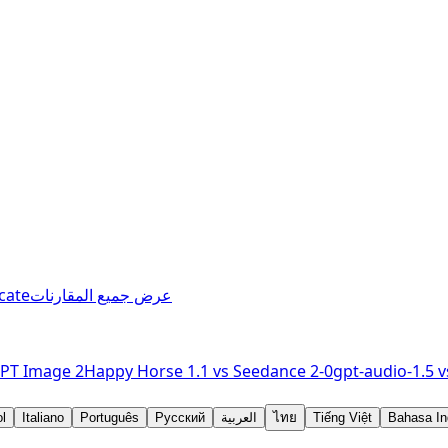
عرض جميع المقارنات
cate
PT Image 2
Happy Horse 1.1
vs
Seedance 2-0
gpt-audio-1.5
v
Bahasa In
Tiếng Việt
ไทย
العربية
Русский
Português
Italiano
l