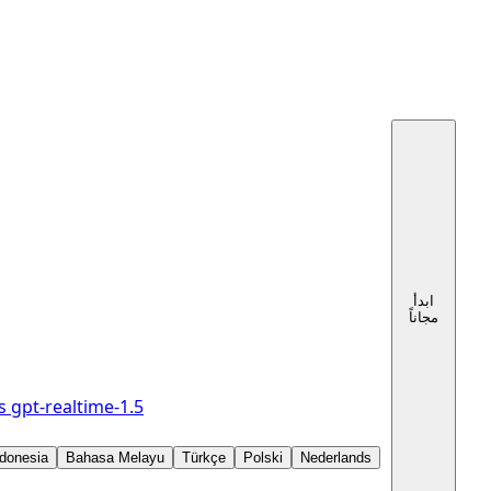
ابدأ
مجاناً
s
gpt-realtime-1.5
donesia
Bahasa Melayu
Türkçe
Polski
Nederlands