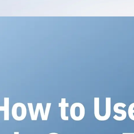
ا هو Opus 5، كيف يقارن مع Opus 4.8 ونظرائه، أداء الاختبارات القياسية، تحليل الكلفة والكفاءة، وا