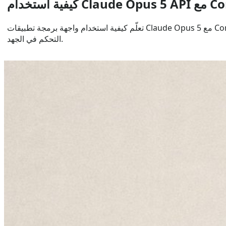
C مع CometAPI
تعلّم كيفية استخدام واجهة برمجة تطبيقات Claude Opus 5 مع CometAPI. يتضمن ذلك واجهة برمجة تطبيقات الرسائل الأصلية، ودردشة متوافقة مع OpenAI، وأمثلة برمجية، والبث المتدفق، وعناصر
التحكم في الجهد.