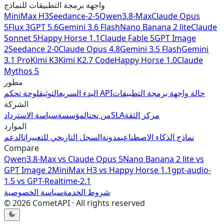
واجهة برمجة التطبيقات للنماذج
MiniMax H3
Seedance-2-5
Qwen3.8-Max
Claude Opus
5
Flux 3
GPT 5.6
Gemini 3.6 Flash
Nano Banana 2 lite
Claude
Sonnet 5
Happy Horse 1.1
Claude Fable 5
GPT Image
2
Seedance 2-0
Claude Opus 4.8
Gemini 3.5 Flash
Gemini
3.1 Pro
Kimi K3
Kimi K2.7 Code
Happy Horse 1.0
Claude
Mythos 5
مطور
حالة واجهة برمجة التطبيقات
لوحة تحكم API
البدء السريع
التوثيق
الشركة
مركز الثقة
SLA
من نحن
المؤسسة
سياسة الاسترداد
الموارد
نماذج الذكاء الاصطناعي
مدونة
السجل التاريخي للتغييرات
الدعم
Compare
Qwen3.8-Max
vs
Claude Opus 5
Nano Banana 2 lite
vs
GPT Image 2
MiniMax H3
vs
Happy Horse 1.1
gpt-audio-
1.5
vs
GPT-Realtime-2.1
شروط الخدمة
سياسة الخصوصية
©
2026
CometAPI · All rights reserved