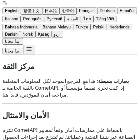
English
繁體中文
日本語
한국어
Français
Deutsch
Español
Tiếng Việt
ไทย
العربية
Русский
Português
Italiano
Bahasa Indonesia
Bahasa Melayu
Türkçe
Polski
Nederlands
اردو
Қазақ
Norsk
Danish
ابدأ مجاناً
ابدأ مجاناً
مركز الثقة
بعبارات بسيطة:
هذا هو المرجع الموحد لكل المعلومات المتعلقة
بالثقة الخاصة بـ CometAPI. إذا كنت تجري تقييماً مؤسسياً أو
مراجعة أمان للمورّدين، فابدأ هنا.
الأمان والامتثال
تلتزم CometAPI بالحفاظ على ممارسات أمان وفقاً لمعايير
الصناعة عبر بنيتنا التحتية وعملياتنا. لم تُشرَع بعد إجراءات الحصول