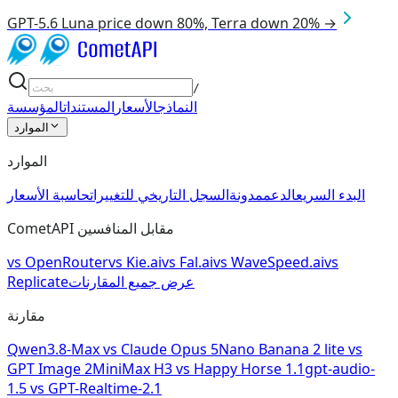
GPT-5.6 Luna price down 80%, Terra down 20% →
/
النماذج
الأسعار
المستندات
المؤسسة
الموارد
الموارد
البدء السريع
الدعم
مدونة
السجل التاريخي للتغييرات
حاسبة الأسعار
CometAPI مقابل المنافسين
vs
OpenRouter
vs
Kie.ai
vs
Fal.ai
vs
WaveSpeed.ai
vs
عرض جميع المقارنات
Replicate
مقارنة
Qwen3.8-Max
vs
Claude Opus 5
Nano Banana 2 lite
vs
GPT Image 2
MiniMax H3
vs
Happy Horse 1.1
gpt-audio-
1.5
vs
GPT-Realtime-2.1