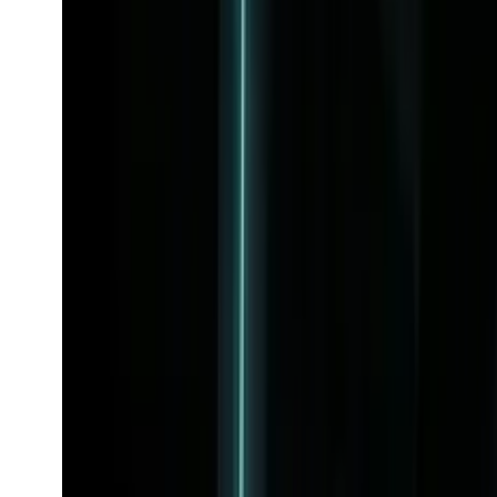
Midjourney
M
Image-generering
mj_turbo_imagine
mj_turbo_imagine
Image-model
text-to-image
Udforsk mj_turbo_imagine-API'et.
Fra
$0.168
/request
Se model
M
mj_fast_imagine