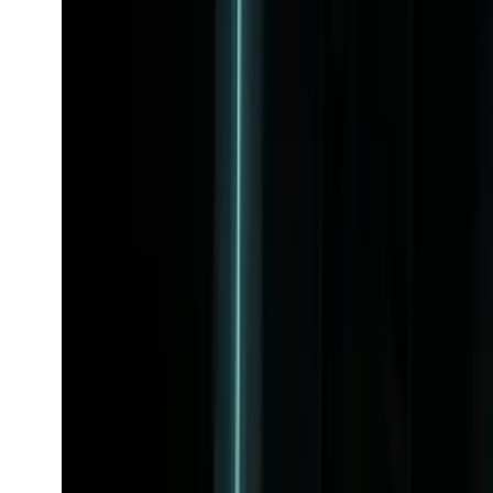
Midjourney
Populær
M
Image-generering
mj_fast_imagine
mj_fast_imagine
Image-model
Populær
text-to-image
Midjourney-tegning
Fra
$0.056
/request
Se model
M
mj_fast_modal
Midjourney