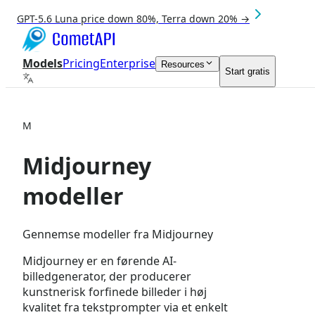
GPT-5.6 Luna price down 80%, Terra down 20% →
Models
Pricing
Enterprise
Resources
Start gratis
M
Midjourney
modeller
Gennemse modeller fra Midjourney
Midjourney er en førende AI-
billedgenerator, der producerer
kunstnerisk forfinede billeder i høj
kvalitet fra tekstprompter via et enkelt