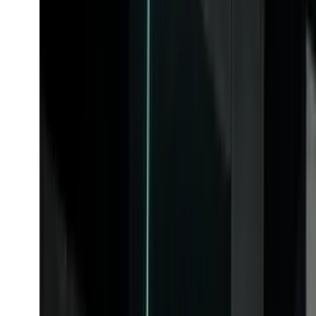
mj_turbo_variation
AI-model
Udforsk mj_turbo_variation-API'et.
Fra
$0.168
/request
Se model
M
mj_turbo_upscale_subtle
Midjourney
M
AI-model
mj_turbo_upscale_subtle
mj_turbo_upscale_subtle