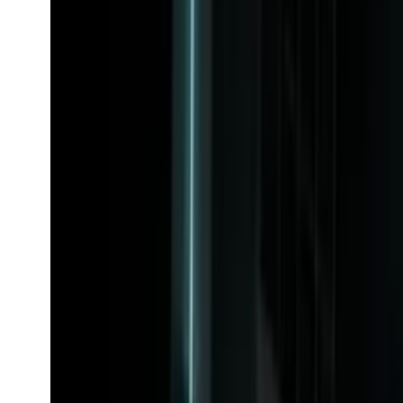
AI-model
mj_fast_edits
mj_fast_edits
AI-model
Udforsk mj_fast_edits-API'et.
Fra
$0.056
/request
Se model
M
mj_turbo_zoom
Midjourney
M
AI-model