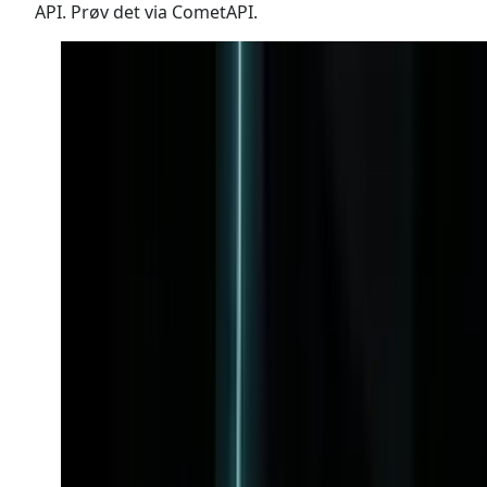
API. Prøv det via CometAPI.
Midjourney
M
Video-generering
mj_fast_video
mj_fast_video
Video-model
text-to-video
Midjourney videogenerering
Fra
$0.6
/request
Se model
M
mj_turbo_imagine