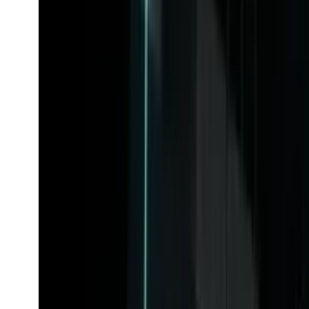
mj_turbo_zoom
mj_turbo_zoom
AI-model
Udforsk mj_turbo_zoom-API'et.
Fra
$0.168
/request
Se model
M
mj_turbo_variation
Midjourney
M
AI-model
mj_turbo_variation