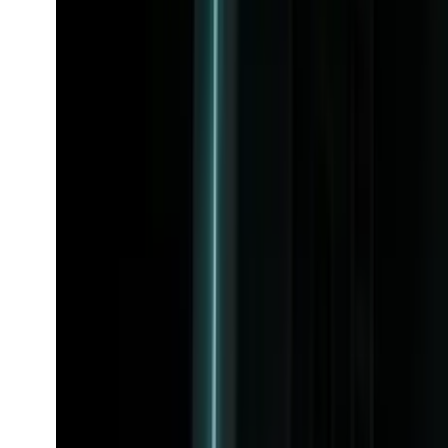
M
AI-model
mj_fast_modal
mj_fast_modal
AI-model
Udforsk mj_fast_modal-API'et.
Fra
$0.056
/request
Se model
M
mj_fast_edits
Midjourney
M