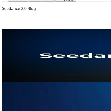
Seedance 2.0 Blog
Jun 29, 2026
Veo 3.1
Seedance 2.0
Seedance 2.0 mod Veo 3.1: Det ultim
Seedance 2.0 mod Veo 3.1: Dybdegående sammenligning af