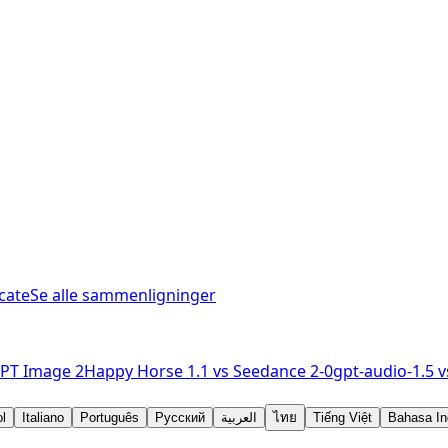
cate
Se alle sammenligninger
PT Image 2
Happy Horse 1.1
vs
Seedance 2-0
gpt-audio-1.5
v
l
Italiano
Português
Русский
العربية
ไทย
Tiếng Việt
Bahasa In