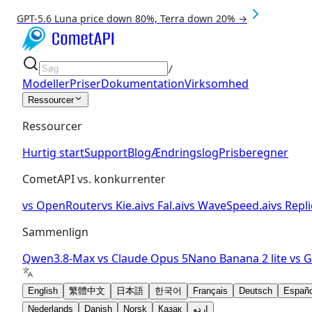
GPT-5.6 Luna price down 80%, Terra down 20% →
/
Modeller
Priser
Dokumentation
Virksomhed
Ressourcer
Ressourcer
Hurtig start
Support
Blog
Ændringslog
Prisberegner
CometAPI vs. konkurrenter
vs
OpenRouter
vs
Kie.ai
vs
Fal.ai
vs
WaveSpeed.ai
vs
Repli
Sammenlign
Qwen3.8-Max
vs
Claude Opus 5
Nano Banana 2 lite
vs
G
English
繁體中文
日本語
한국어
Français
Deutsch
Españo
Nederlands
Danish
Norsk
Қазақ
اردو