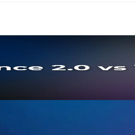
ative AI-videogenereringsopgør i 202
 ByteDances Seedance 2.0 og Googles Veo 3.1 med fokus p