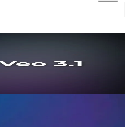
6
å kvalitet. Tilgængelig via CometAPI — én nøgle.