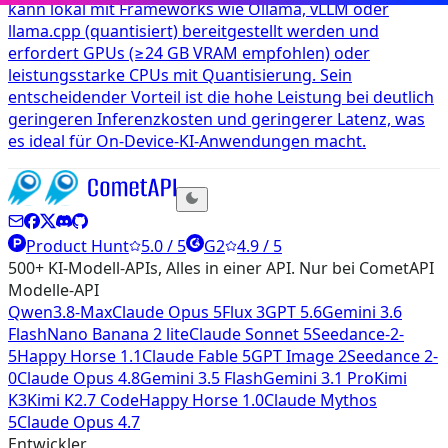
kann lokal mit Frameworks wie Ollama, vLLM oder
llama.cpp (quantisiert) bereitgestellt werden und
erfordert GPUs (≥24 GB VRAM empfohlen) oder
leistungsstarke CPUs mit Quantisierung. Sein
entscheidender Vorteil ist die hohe Leistung bei deutlich
geringeren Inferenzkosten und geringerer Latenz, was
es ideal für On-Device-KI-Anwendungen macht.
Product Hunt
5.0 / 5
G2
4.9 / 5
500+ KI-Modell-APIs, Alles in einer API. Nur bei CometAPI
Modelle-API
Qwen3.8-Max
Claude Opus 5
Flux 3
GPT 5.6
Gemini 3.6
Flash
Nano Banana 2 lite
Claude Sonnet 5
Seedance-2-
5
Happy Horse 1.1
Claude Fable 5
GPT Image 2
Seedance 2-
0
Claude Opus 4.8
Gemini 3.5 Flash
Gemini 3.1 Pro
Kimi
K3
Kimi K2.7 Code
Happy Horse 1.0
Claude Mythos
5
Claude Opus 4.7
Entwickler