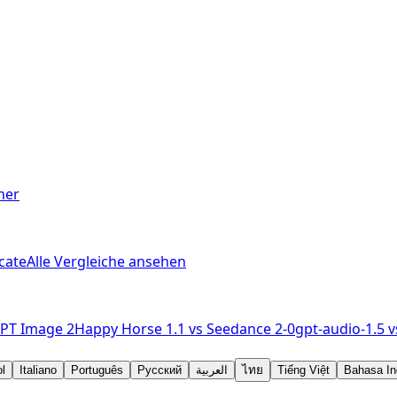
ner
cate
Alle Vergleiche ansehen
PT Image 2
Happy Horse 1.1
vs
Seedance 2-0
gpt-audio-1.5
v
l
Italiano
Português
Русский
العربية
ไทย
Tiếng Việt
Bahasa In