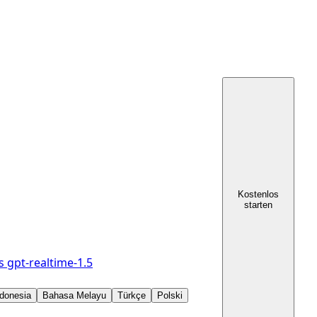
Kostenlos
starten
s
gpt-realtime-1.5
donesia
Bahasa Melayu
Türkçe
Polski