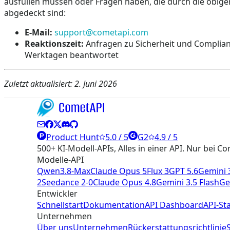
ausfüllen müssen oder Fragen haben, die durch die obig
abgedeckt sind:
E-Mail:
support@cometapi.com
Reaktionszeit:
Anfragen zu Sicherheit und Complian
Werktagen beantwortet
Zuletzt aktualisiert: 2. Juni 2026
Product Hunt
5.0 / 5
G2
4.9 / 5
500+ KI-Modell-APIs, Alles in einer API. Nur bei C
Modelle-API
Qwen3.8-Max
Claude Opus 5
Flux 3
GPT 5.6
Gemini 3
2
Seedance 2-0
Claude Opus 4.8
Gemini 3.5 Flash
Ge
Entwickler
Schnellstart
Dokumentation
API Dashboard
API-St
Unternehmen
Über uns
Unternehmen
Rückerstattungsrichtlinie