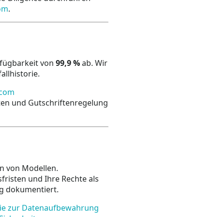
om
.
rfügbarkeit von
99,9 %
ab. Wir
llhistorie.
.com
iten und Gutschriftenregelung
n von Modellen.
risten und Ihre Rechte als
ig dokumentiert.
inie zur Datenaufbewahrung