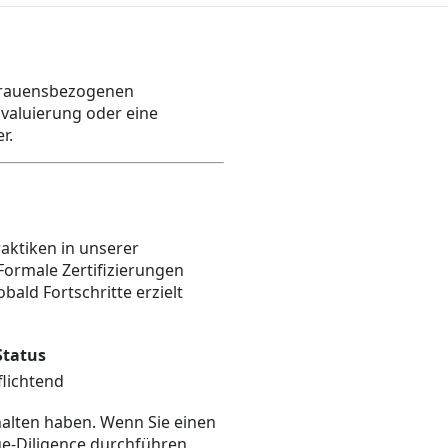
ertrauensbezogenen
valuierung oder eine
r.
raktiken in unserer
Formale Zertifizierungen
obald Fortschritte erzielt
Status
flichtend
halten haben. Wenn Sie einen
ue-Diligence durchführen