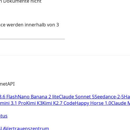
en Dokumente nicht
ce werden innerhalb von 3
ometAPI
.6 Flash
Nano Banana 2 lite
Claude Sonnet 5
Seedance-2-5
Ha
mini 3.1 Pro
Kimi K3
Kimi K2.7 Code
Happy Horse 1.0
Claude 
atus
SLA
Vertrauenszentrum