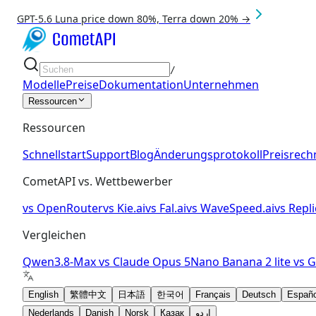
GPT-5.6 Luna price down 80%, Terra down 20% →
/
Modelle
Preise
Dokumentation
Unternehmen
Ressourcen
Ressourcen
Schnellstart
Support
Blog
Änderungsprotokoll
Preisrech
CometAPI vs. Wettbewerber
vs
OpenRouter
vs
Kie.ai
vs
Fal.ai
vs
WaveSpeed.ai
vs
Repli
Vergleichen
Qwen3.8-Max
vs
Claude Opus 5
Nano Banana 2 lite
vs
G
English
繁體中文
日本語
한국어
Français
Deutsch
Españo
Nederlands
Danish
Norsk
Қазақ
اردو