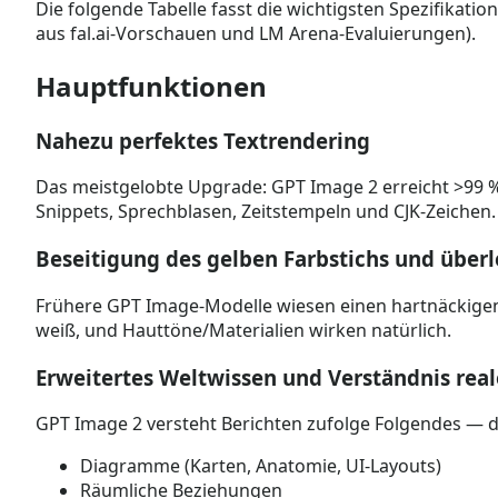
Die folgende Tabelle fasst die wichtigsten Spezifikat
aus fal.ai-Vorschauen und LM Arena-Evaluierungen).
Hauptfunktionen
Nahezu perfektes Textrendering
Das meistgelobte Upgrade: GPT Image 2 erreicht >99 % 
Snippets, Sprechblasen, Zeitstempeln und CJK-Zeichen. T
Beseitigung des gelben Farbstichs und über
Frühere GPT Image-Modelle wiesen einen hartnäckigen w
weiß, und Hauttöne/Materialien wirken natürlich.
Erweitertes Weltwissen und Verständnis real
GPT Image 2 versteht Berichten zufolge Folgendes — di
Diagramme (Karten, Anatomie, UI-Layouts)
Räumliche Beziehungen