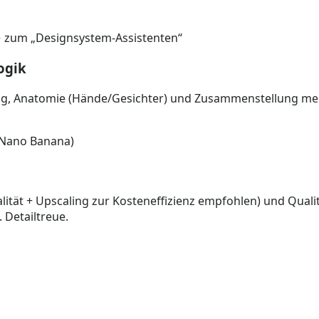
→ zum „Designsystem-Assistenten“
ogik
ng, Anatomie (Hände/Gesichter) und Zusammenstellung meh
s Nano Banana)
lität + Upscaling zur Kosteneffizienz empfohlen) und Quali
 Detailtreue.