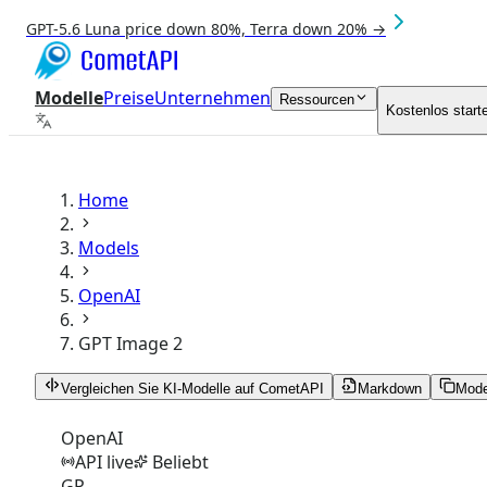
GPT-5.6 Luna price down 80%, Terra down 20% →
Modelle
Preise
Unternehmen
Ressourcen
Kostenlos start
Home
Models
OpenAI
GPT Image 2
Vergleichen Sie KI-Modelle auf CometAPI
Markdown
Mode
OpenAI
API live
Beliebt
GP