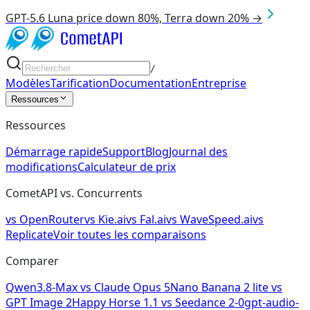
GPT-5.6 Luna price down 80%, Terra down 20% →
/
Modèles
Tarification
Documentation
Entreprise
Ressources
Ressources
Démarrage rapide
Support
Blog
Journal des
modifications
Calculateur de prix
CometAPI vs. Concurrents
vs
OpenRouter
vs
Kie.ai
vs
Fal.ai
vs
WaveSpeed.ai
vs
Replicate
Voir toutes les comparaisons
Comparer
Qwen3.8-Max
vs
Claude Opus 5
Nano Banana 2 lite
vs
GPT Image 2
Happy Horse 1.1
vs
Seedance 2-0
gpt-audio-