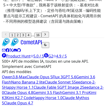
5 = 中大型/平衡款”，我将基于该映射提供： - 基准对比表
（推理/编码/长上下文） - 定价与吞吐/时延估算 - 编码性能
要点与提示工程建议 - CometAPI 的具体初始化与调用示例
- 不同用例的模型选择建议（含回退与路由策略）
…
1
2
3
4
16
Product Hunt
5.0 / 5
G2
4.9 / 5
500+ API de modèles IA, toutes en une seule API.
Simplement avec CometAPI
API des modèles
Qwen3.8-Max
Claude Opus 5
Flux 3
GPT 5.6
Gemini 3.6
Flash
Nano Banana 2 lite
Claude Sonnet 5
Seedance-2-
5
Happy Horse 1.1
Claude Fable 5
GPT Image 2
Seedance 2-
0
Claude Opus 4.8
Gemini 3.5 Flash
Gemini 3.1 Pro
Kimi
K3
Kimi K2.7 Code
Happy Horse 1.0
Claude Mythos
5
Claude Opus 4.7