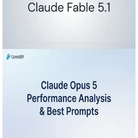
qui est confirmé
Claude Fable 5.1 suscite l'intérêt après des fuites
indiquant une sortie en août 2026. Voici ce qui est
confirmé et comment il se compare à Fable 5.
Aug 3, 2026
claude opus 5
Analyse des performances de
Claude Opus 5 et meilleurs
prompts : guide complet 2026
ce qu’est Opus 5, comment il se compare à Opus 4.8 et
à ses pairs, performances aux benchmarks, analyse de
l’efficacité et des coûts, stratégies pratiques de
prompting tirées