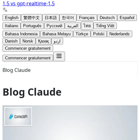
1.5
vs
gpt-realtime-1.5
English
繁體中文
日本語
한국어
Français
Deutsch
Español
Italiano
Português
Русский
العربية
ไทย
Tiếng Việt
Bahasa Indonesia
Bahasa Melayu
Türkçe
Polski
Nederlands
Danish
Norsk
Қазақ
اردو
Commencer gratuitement
Commencer gratuitement
Blog Claude
Blog Claude
Aug 3, 2026
claude fable 5.1
Qu’est-ce que Claude Fable 5.1 : ce