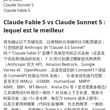
Claude Sonnet 5
Claude Fable 5
Claude Fable 5 vs Claude Sonnet 5 :
lequel est le meilleur
请先确认以下关键信息，以便我给出准确对比与配置建议：
1) 您指的是 Anthropic 的 “Claude 3.5 Sonnet”
吗？“Claude Fable 5” 是哪个具体型号的正式名称（还是某
个供应商/路由的别名）？ 2) 您计划通过哪家提供商调用
（Anthropic 官方 API、Amazon Bedrock、Google
Vertex AI、OpenRouter，还是您提到的 CometAPI？请提
供 CometAPI 的基址/SDK 名称）。 3) 基准优先级与范围：
是否关注 MMLU、GSM8K、HumanEval、MBPP、
AIME、BBH、MT-Bench、Arena Elo 等？是否需要多模态/
工具调用/JSON 模式一致性？ 4) 目标上下文长度、预算与
时延目标（如 <1s 首令牌、每百万 tokens 成本上限等），
以及主要用例侧重（代码生成/解释、长文档推理、一般助
理、创作）。 若您确认 “Fable 5 = 小型/低延迟款、Sonnet