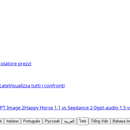
colatore prezzi
cate
Visualizza tutti i confronti
PT Image 2
Happy Horse 1.1
vs
Seedance 2-0
gpt-audio-1.5
v
l
Italiano
Português
Русский
العربية
ไทย
Tiếng Việt
Bahasa In