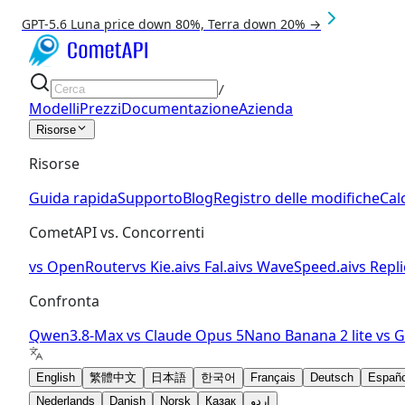
GPT-5.6 Luna price down 80%, Terra down 20% →
/
Modelli
Prezzi
Documentazione
Azienda
Risorse
Risorse
Guida rapida
Supporto
Blog
Registro delle modifiche
Cal
CometAPI vs. Concorrenti
vs
OpenRouter
vs
Kie.ai
vs
Fal.ai
vs
WaveSpeed.ai
vs
Repli
Confronta
Qwen3.8-Max
vs
Claude Opus 5
Nano Banana 2 lite
vs
G
English
繁體中文
日本語
한국어
Français
Deutsch
Españo
Nederlands
Danish
Norsk
Қазақ
اردو