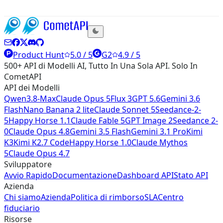
Product Hunt
5.0 / 5
G2
4.9 / 5
500+ API di Modelli AI, Tutto In Una Sola API. Solo In
CometAPI
API dei Modelli
Qwen3.8-Max
Claude Opus 5
Flux 3
GPT 5.6
Gemini 3.6
Flash
Nano Banana 2 lite
Claude Sonnet 5
Seedance-2-
5
Happy Horse 1.1
Claude Fable 5
GPT Image 2
Seedance 2-
0
Claude Opus 4.8
Gemini 3.5 Flash
Gemini 3.1 Pro
Kimi
K3
Kimi K2.7 Code
Happy Horse 1.0
Claude Mythos
5
Claude Opus 4.7
Sviluppatore
Avvio Rapido
Documentazione
Dashboard API
Stato API
Azienda
Chi siamo
Azienda
Politica di rimborso
SLA
Centro
fiduciario
Risorse