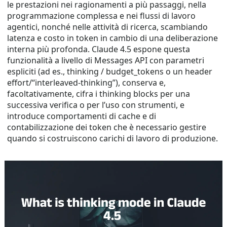
le prestazioni nei ragionamenti a più passaggi, nella
programmazione complessa e nei flussi di lavoro
agentici, nonché nelle attività di ricerca, scambiando
latenza e costo in token in cambio di una deliberazione
interna più profonda. Claude 4.5 espone questa
funzionalità a livello di Messages API con parametri
espliciti (ad es., thinking / budget_tokens o un header
effort/“interleaved-thinking”), conserva e,
facoltativamente, cifra i thinking blocks per una
successiva verifica o per l’uso con strumenti, e
introduce comportamenti di cache e di
contabilizzazione dei token che è necessario gestire
quando si costruiscono carichi di lavoro di produzione.