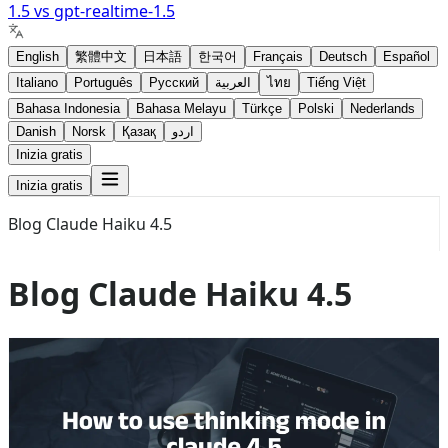
1.5
vs
gpt-realtime-1.5
English
繁體中文
日本語
한국어
Français
Deutsch
Español
Italiano
Português
Русский
العربية
ไทย
Tiếng Việt
Bahasa Indonesia
Bahasa Melayu
Türkçe
Polski
Nederlands
Danish
Norsk
Қазақ
اردو
Inizia gratis
Inizia gratis
Blog Claude Haiku 4.5
Blog Claude Haiku 4.5