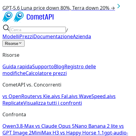
GPT-5.6 Luna price down 80%, Terra down 20% →
/
Modelli
Prezzi
Documentazione
Azienda
Risorse
Risorse
Guida rapida
Supporto
Blog
Registro delle
modifiche
Calcolatore prezzi
CometAPI vs. Concorrenti
vs
OpenRouter
vs
Kie.ai
vs
Fal.ai
vs
WaveSpeed.ai
vs
Replicate
Visualizza tutti i confronti
Confronta
Qwen3.8-Max
vs
Claude Opus 5
Nano Banana 2 lite
vs
GPT Image 2
MiniMax H3
vs
Happy Horse 1.1
gpt-audio-