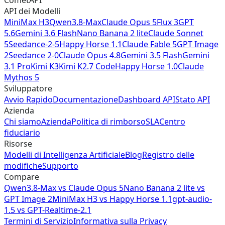
API dei Modelli
MiniMax H3
Qwen3.8-Max
Claude Opus 5
Flux 3
GPT
5.6
Gemini 3.6 Flash
Nano Banana 2 lite
Claude Sonnet
5
Seedance-2-5
Happy Horse 1.1
Claude Fable 5
GPT Image
2
Seedance 2-0
Claude Opus 4.8
Gemini 3.5 Flash
Gemini
3.1 Pro
Kimi K3
Kimi K2.7 Code
Happy Horse 1.0
Claude
Mythos 5
Sviluppatore
Avvio Rapido
Documentazione
Dashboard API
Stato API
Azienda
Chi siamo
Azienda
Politica di rimborso
SLA
Centro
fiduciario
Risorse
Modelli di Intelligenza Artificiale
Blog
Registro delle
modifiche
Supporto
Compare
Qwen3.8-Max
vs
Claude Opus 5
Nano Banana 2 lite
vs
GPT Image 2
MiniMax H3
vs
Happy Horse 1.1
gpt-audio-
1.5
vs
GPT-Realtime-2.1
Termini di Servizio
Informativa sulla Privacy