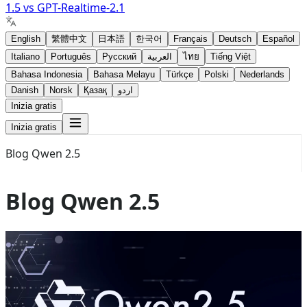
1.5
vs
GPT-Realtime-2.1
English
繁體中文
日本語
한국어
Français
Deutsch
Español
Italiano
Português
Русский
العربية
ไทย
Tiếng Việt
Bahasa Indonesia
Bahasa Melayu
Türkçe
Polski
Nederlands
Danish
Norsk
Қазақ
اردو
Inizia gratis
Inizia gratis
Blog Qwen 2.5
Blog Qwen 2.5