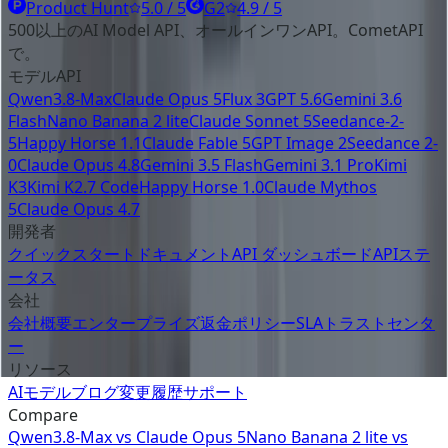
Product Hunt
5.0 / 5
G2
4.9 / 5
500以上のAI Model API、オールインワンAPI。CometAPI
で。
モデルAPI
Qwen3.8-Max
Claude Opus 5
Flux 3
GPT 5.6
Gemini 3.6
Flash
Nano Banana 2 lite
Claude Sonnet 5
Seedance-2-
5
Happy Horse 1.1
Claude Fable 5
GPT Image 2
Seedance 2-
0
Claude Opus 4.8
Gemini 3.5 Flash
Gemini 3.1 Pro
Kimi
K3
Kimi K2.7 Code
Happy Horse 1.0
Claude Mythos
5
Claude Opus 4.7
開発者
クイックスタート
ドキュメント
API ダッシュボード
APIステ
ータス
会社
会社概要
エンタープライズ
返金ポリシー
SLA
トラストセンタ
ー
リソース
AIモデル
ブログ
変更履歴
サポート
Compare
Qwen3.8-Max
vs
Claude Opus 5
Nano Banana 2 lite
vs