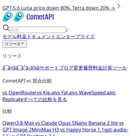
GPT-5.6 Luna price down 80%, Terra down 20% →
/
モデル
料金
ドキュメント
エンタープライズ
リソース
リソース
ã¯ã¤ãã¯ã¹ã¿ã¼ã
サポート
ブログ
変更履歴
料金計算ツール
CometAPI vs 競合比較
vs
OpenRouter
vs
Kie.ai
vs
Fal.ai
vs
WaveSpeed.ai
vs
Replicate
すべての比較を見る
比較
Qwen3.8-Max
vs
Claude Opus 5
Nano Banana 2 lite
vs
GPT Image 2
MiniMax H3
vs
Happy Horse 1.1
gpt-audio-