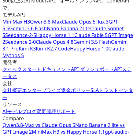
500以上のAI Model API、オールインワンAPI。CometAPI
で。
モデルAPI
MiniMax H3
Qwen3.8-Max
Claude Opus 5
Flux 3
GPT
5.6
Gemini 3.6 Flash
Nano Banana 2 lite
Claude Sonnet
5
Seedance-2-5
Happy Horse 1.1
Claude Fable 5
GPT Image
2
Seedance 2-0
Claude Opus 4.8
Gemini 3.5 Flash
Gemini
3.1 Pro
Kimi K3
Kimi K2.7 Code
Happy Horse 1.0
Claude
Mythos 5
開発者
クイックスタート
ドキュメント
API ダッシュボード
APIステ
ータス
会社
会社概要
エンタープライズ
返金ポリシー
SLA
トラストセンタ
ー
リソース
AIモデル
ブログ
変更履歴
サポート
Compare
Qwen3.8-Max
vs
Claude Opus 5
Nano Banana 2 lite
vs
GPT Image 2
MiniMax H3
vs
Happy Horse 1.1
gpt-audio-