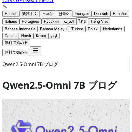
1.5
vs
GPT-Realtime-2.1
English
繁體中文
日本語
한국어
Français
Deutsch
Español
Italiano
Português
Русский
العربية
ไทย
Tiếng Việt
Bahasa Indonesia
Bahasa Melayu
Türkçe
Polski
Nederlands
Danish
Norsk
Қазақ
اردو
無料で始める
無料で始める
Qwen2.5-Omni 7B ブログ
Qwen2.5-Omni 7B ブログ