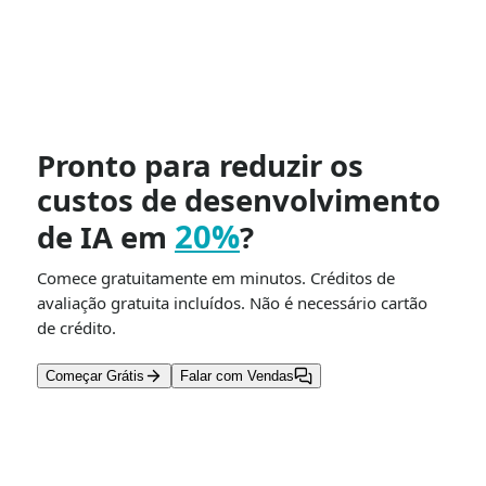
DALL-E 3
GPT-Image-1
Midjourney
Um chat. Tudo combinado.
Grátis por tempo limitado
Teste grátis
Pronto para reduzir os
custos de desenvolvimento
20%
de IA em
?
Comece gratuitamente em minutos. Créditos de
avaliação gratuita incluídos. Não é necessário cartão
de crédito.
Começar Grátis
Falar com Vendas
Leia Mais