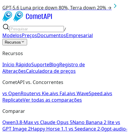
GPT-5.6 Luna price down 80%, Terra down 20% →
/
Modelos
Preços
Documentos
Empresarial
Recursos
Recursos
Início Rápido
Suporte
Blog
Registro de
Alterações
Calculadora de preços
CometAPI vs. Concorrentes
vs
OpenRouter
vs
Kie.ai
vs
Fal.ai
vs
WaveSpeed.ai
vs
Replicate
Ver todas as comparações
Comparar
Qwen3.8-Max
vs
Claude Opus 5
Nano Banana 2 lite
vs
GPT Image 2
Happy Horse 1.1
vs
Seedance 2-0
gpt-audio-