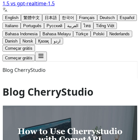
1.5
vs
gpt-realtime-1.5
English
繁體中文
日本語
한국어
Français
Deutsch
Español
Italiano
Português
Русский
العربية
ไทย
Tiếng Việt
Bahasa Indonesia
Bahasa Melayu
Türkçe
Polski
Nederlands
Danish
Norsk
Қазақ
اردو
Começar grátis
Começar grátis
Blog CherryStudio
Blog CherryStudio