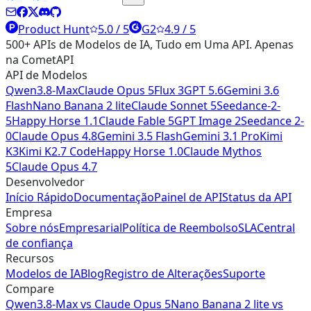
Product Hunt
5.0 / 5
G2
4.9 / 5
500+ APIs de Modelos de IA, Tudo em Uma API. Apenas
na CometAPI
API de Modelos
Qwen3.8-Max
Claude Opus 5
Flux 3
GPT 5.6
Gemini 3.6
Flash
Nano Banana 2 lite
Claude Sonnet 5
Seedance-2-
5
Happy Horse 1.1
Claude Fable 5
GPT Image 2
Seedance 2-
0
Claude Opus 4.8
Gemini 3.5 Flash
Gemini 3.1 Pro
Kimi
K3
Kimi K2.7 Code
Happy Horse 1.0
Claude Mythos
5
Claude Opus 4.7
Desenvolvedor
Início Rápido
Documentação
Painel de API
Status da API
Empresa
Sobre nós
Empresarial
Política de Reembolso
SLA
Central
de confiança
Recursos
Modelos de IA
Blog
Registro de Alterações
Suporte
Compare
Qwen3.8-Max
vs
Claude Opus 5
Nano Banana 2 lite
vs