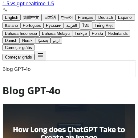
1.5
vs
gpt-realtime-1.5
English
繁體中文
日本語
한국어
Français
Deutsch
Español
Italiano
Português
Русский
العربية
ไทย
Tiếng Việt
Bahasa Indonesia
Bahasa Melayu
Türkçe
Polski
Nederlands
Danish
Norsk
Қазақ
اردو
Começar grátis
Começar grátis
Blog GPT-4o
Blog GPT-4o