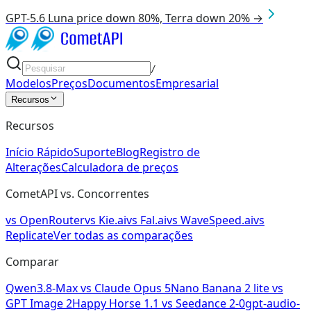
GPT-5.6 Luna price down 80%, Terra down 20% →
/
Modelos
Preços
Documentos
Empresarial
Recursos
Recursos
Início Rápido
Suporte
Blog
Registro de
Alterações
Calculadora de preços
CometAPI vs. Concorrentes
vs
OpenRouter
vs
Kie.ai
vs
Fal.ai
vs
WaveSpeed.ai
vs
Replicate
Ver todas as comparações
Comparar
Qwen3.8-Max
vs
Claude Opus 5
Nano Banana 2 lite
vs
GPT Image 2
Happy Horse 1.1
vs
Seedance 2-0
gpt-audio-