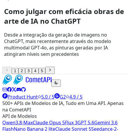
Como julgar com eficácia obras de
arte de IA no ChatGPT
Desde a integração da geração de imagens no
ChatGPT, mais recentemente através do modelo
multimodal GPT‑4o, as pinturas geradas por IA
atingiram níveis sem precedentes
1
2
3
4
5
Product Hunt
5.0 / 5
G2
4.9 / 5
500+ APIs de Modelos de IA, Tudo em Uma API. Apenas
na CometAPI
API de Modelos
Qwen3.8-Max
Claude Opus 5
Flux 3
GPT 5.6
Gemini 3.6
Flash
Nano Banana 2 lite
Claude Sonnet 5
Seedance-2-