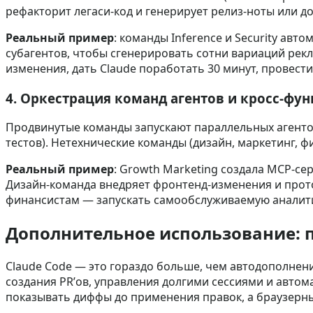
рефакторит легаси‑код и генерирует релиз‑ноты или д
Реальный пример
: команды Inference и Security ав
субагентов, чтобы сгенерировать сотни вариаций рек
изменения, дать Claude поработать 30 минут, провест
4. Оркестрация команд агентов и кросс‑ф
Продвинутые команды запускают параллельных агентов
тестов). Нетехнические команды (дизайн, маркетинг,
Реальный пример
: Growth Marketing создала MCP‑се
Дизайн‑команда внедряет фронтенд‑изменения и прото
финансистам — запускать самообслуживаемую аналити
Дополнительное использование: по
Claude Code — это гораздо больше, чем автодополнени
создания PR’ов, управления долгими сессиями и автома
показывать диффы до применения правок, а браузерн