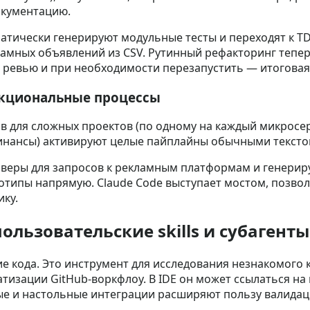
окументацию.
томатически генерируют модульные тесты и переходят к 
ламных объявлений из CSV. Рутинный рефакторинг тепер
и ревью и при необходимости перезапустить — итоговая 
ункциональные процессы
 для сложных проектов (по одному на каждый микросер
 финансы) активируют целые пайплайны обычными текст
рверы для запросов к рекламным платформам и генериру
типы напрямую. Claude Code выступает мостом, позвол
ку.
льзовательские skills и субагенты
е кода. Это инструмент для исследования незнакомого к
тизации GitHub‑воркфлоу. В IDE он может ссылаться на 
ые и настольные интеграции расширяют пользу валидац