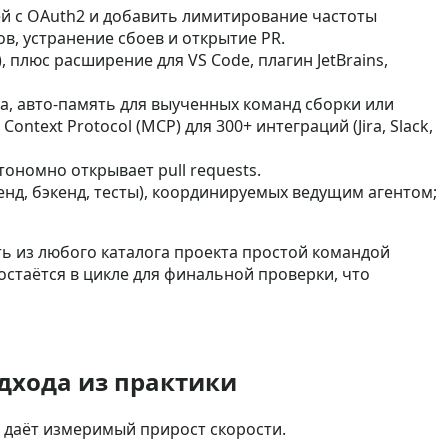
й с OAuth2 и добавить лимитирование частоты
в, устранение сбоев и открытие PR.
 плюс расширение для VS Code, плагин JetBrains,
а, авто‑память для выученных команд сборки или
ntext Protocol (MCP) для 300+ интеграций (Jira, Slack,
ономно открывает pull requests.
нд, бэкенд, тесты), координируемых ведущим агентом;
ать из любого каталога проекта простой командой
 остаётся в цикле для финальной проверки, что
одхода из практики
х даёт измеримый прирост скорости.