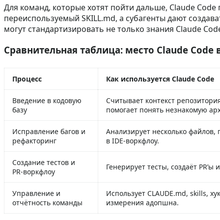
Для команд, которые хотят пойти дальше, Claude Code 
переиспользуемый SKILL.md, а субагенты дают создават
могут стандартизировать не только знания Claude Code 
Сравнительная таблица: место Claude Code
Процесс
Как используется Claude Code
Введение в кодовую
Считывает контекст репозитория,
базу
помогает понять незнакомую арх
Исправление багов и
Анализирует несколько файлов,
рефакторинг
в IDE‑воркфлоу.
Создание тестов и
Генерирует тесты, создаёт PR’ы и
PR‑воркфлоу
Управление и
Использует CLAUDE.md, skills, 
отчётность команды
измерения адопшна.