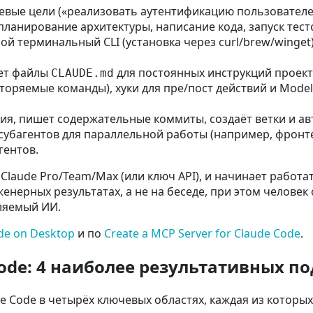
вые цели («реализовать аутентификацию пользователе
планирование архитектуры, написание кода, запуск тесто
й терминальный CLI (установка через curl/brew/winget),
ет файлы
для постоянных инструкций проект
CLAUDE.md
торяемые команды), хуки для пре/пост действий и Model Co
я, пишет содержательные коммиты, создаёт ветки и авт
убагентов для параллельной работы (например, фронте
гентов.
 Claude Pro/Team/Max (или ключ API), и начинает работ
енерных результатах, а не на беседе, при этом человек
вляемый ИИ.
de on Desktop
и по
Create a MCP Server for Claude Code
.
ode: 4 наиболее результативных п
e Code в четырёх ключевых областях, каждая из которы