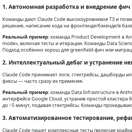
1. Автономная разработка и внедрение фич
Команды дают Claude Code высокоуровневое ТЗ и позв
решения, написание кода на фронтенде/бэкенде/в базе 
Реальный пример
: команда Product Development в A
mode», включая тесты и итерации. Команды Data Scien
Подход особенно хорош для greenfield‑фич или мигра
2. Интеллектуальный дебаг и устранение н
Claude Code принимает логи, стектрейсы, дашборды и
фиксы — часто сразу их применяя.
Реальный пример
: команда Data Infrastructure в An
интерфейсе Google Cloud, устранив простой кластера б
до ~5 минут, подавая стектрейсы. Команды прокидывают 
3. Автоматизированное тестирование, рефа
Claude Code пишет комплексные тесты (включая крайни