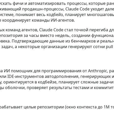
ускать фичи и автоматизировать процессы, которые ра
ивающий продакшн‑процессы, Claude Code уходит далек
стеме, понимает весь кодбейз, планирует многошаговы
аже координирует команды ИИ‑агентов.
вных команд агентов, Claude Code стал точкой перегиба
позитория за часы вместо недель, создании функцион
века. Подтверждающие данные из бенчмарков и реальн
я задач, а некоторые организации генерируют сотни pul
на ИИ помощник для программирования от Anthropic, р
) или IDE‑инструментов автодополнения, генерирующих
, ориентируется в кодбейзе, планирует сложные задачи 
нды оболочки, проверяет результаты тестами и коммитит
абатывает целые репозитории (окно контекста до 1M ток