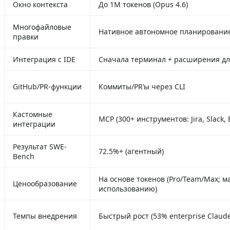
Окно контекста
До 1M токенов (Opus 4.6)
Многофайловые
Нативное автономное планировани
правки
Интеграция с IDE
Сначала терминал + расширения для
GitHub/PR‑функции
Коммиты/PR’ы через CLI
Кастомные
MCP (300+ инструментов: Jira, Slack, Б
интеграции
Результат SWE-
72.5%+ (агентный)
Bench
На основе токенов (Pro/Team/Max; 
Ценообразование
использованию)
Темпы внедрения
Быстрый рост (53% enterprise Claude