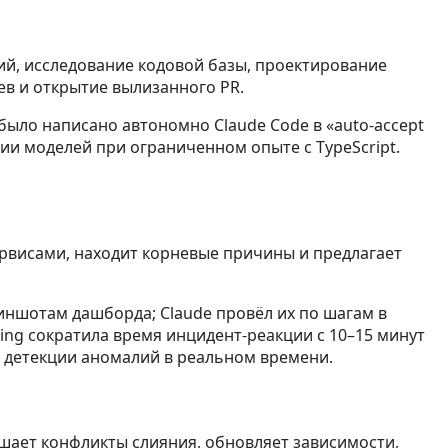
ий, исследование кодовой базы, проектирование
ев и открытие вылизанного PR.
 было написано автономно Claude Code в «auto-accept
ции моделей при ограниченном опыте с TypeScript.
ервисами, находит корневые причины и предлагает
криншотам дашборда; Claude провёл их по шагам в
ring сократила время инцидент‑реакции с 10–15 минут
для детекции аномалий в реальном времени.
ешает конфликты слияния, обновляет зависимости,