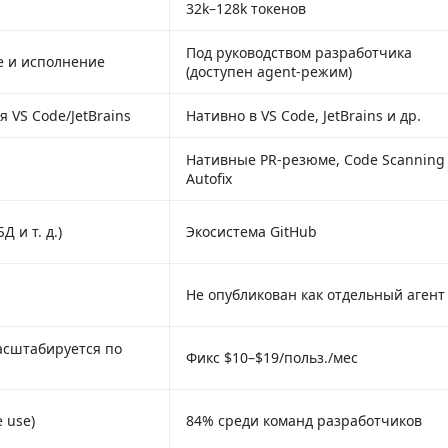
32k–128k токенов
Под руководством разработчика
е и исполнение
(доступен agent‑режим)
 VS Code/JetBrains
Нативно в VS Code, JetBrains и др.
Нативные PR‑резюме, Code Scanning
Autofix
Д и т. д.)
Экосистема GitHub
Не опубликован как отдельный агент
масштабируется по
Фикс $10–$19/польз./мес
 use)
84% среди команд разработчиков