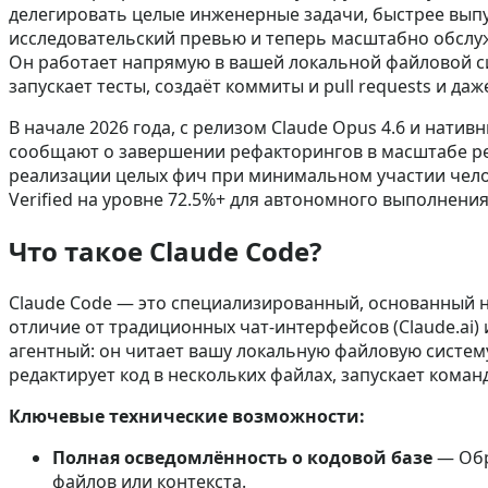
делегировать целые инженерные задачи, быстрее вып
исследовательский превью и теперь масштабно обслуж
Он работает напрямую в вашей локальной файловой си
запускает тесты, создаёт коммиты и pull requests и д
В начале 2026 года, с релизом Claude Opus 4.6 и нати
сообщают о завершении рефакторингов в масштабе ре
реализации целых фич при минимальном участии чело
Verified на уровне 72.5%+ для автономного выполнени
Что такое Claude Code?
Claude Code — это специализированный, основанный 
отличие от традиционных чат‑интерфейсов (Claude.ai
агентный: он читает вашу локальную файловую систему
редактирует код в нескольких файлах, запускает кома
Ключевые технические возможности:
Полная осведомлённость о кодовой базе
— Обр
файлов или контекста.