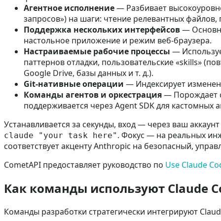
Агентное исполнение
— Разбивает высокоуровне
запросов») на шаги: чтение релевантных файлов, 
Поддержка нескольких интерфейсов
— Основно
настольное приложение и режим веб‑браузера.
Настраиваемые рабочие процессы
— Использу
паттернов отладки, пользовательские «skills» (пов
Google Drive, базы данных и т. д.).
Git‑нативные операции
— Индексирует изменени
Команды агентов и оркестрация
— Порождает с
поддерживается через Agent SDK для кастомных а
Устанавливается за секунды, вход — через ваш аккаунт
. Фокус — на реальных инж
claude "your task here"
соответствует акценту Anthropic на безопасный, упра
CometAPI предоставляет руководство по
Use Claude Co
Как команды используют Claude C
Команды разработки стратегически интегрируют Claud