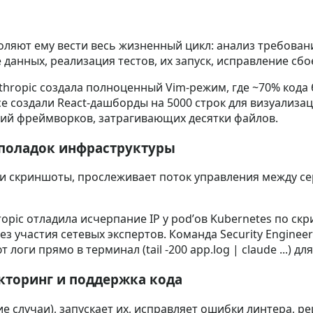
оляют ему вести весь жизненный цикл: анализ требован
данных, реализация тестов, их запуск, исправление сбо
nthropic создала полноценный Vim‑режим, где ~70% кода
ce создали React‑дашборды на 5000 строк для визуализа
ций фреймворков, затрагивающих десятки файлов.
еполадок инфраструктуры
ли скриншоты, прослеживает поток управления между с
thropic отладила исчерпание IP у pod’ов Kubernetes по с
ез участия сетевых экспертов. Команда Security Enginee
логи прямо в терминал (tail -200 app.log | claude ...) 
кторинг и поддержка кода
е случаи), запускает их, исправляет ошибки линтера, р