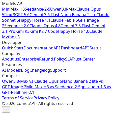
Models API
MiniMax H3
Seedance-2-5
Qwen3.8-Max
Claude Opus
5
Flux 3
GPT 5.6
Gemini 3.6 Flash
Nano Banana 2 lite
Claude
Sonnet 5
Happy Horse 1.1
Claude Fable 5
GPT Image
2
Seedance 2-0
Claude Opus 4.8
Gemini 3.5 Flash
Gemini
3.1 Pro
Kimi K3
Kimi K2.7 Code
Happy Horse 1.0
Claude
Mythos 5
Developer
Quick Start
Documentation
API Dashboard
API Status
Company
About us
Enterprise
Refund Policy
SLA
Trust Center
Resources
AI Models
Blog
Changelog
Support
Compare
Qwen3.8-Max vs Claude Opus 5
Nano Banana 2 lite vs
GPT Image 2
MiniMax H3 vs Seedance-2-5
gpt-audio-1.5 vs
GPT-Realtime-2.1
Terms of Service
Privacy Policy
©
2026
CometAPI · All rights reserved