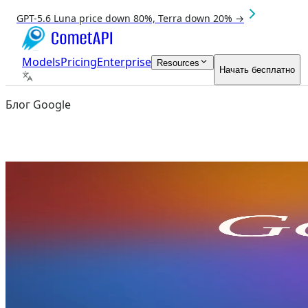
GPT-5.6 Luna price down 80%, Terra down 20% →
Models
Pricing
Enterprise
Resources
Начать бесплатно
Блог Google
Aug 8, 2026
Gemini 3.5 Flash
google antiegravity
Обзор Google I/O 2026: Рассвет аге
Обзор Google I/O 2026: подробный обзор Google I/O 2
с OpenAI.