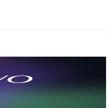
avity
rch. Попробуйте CometAPI — единый ключ, совместимый