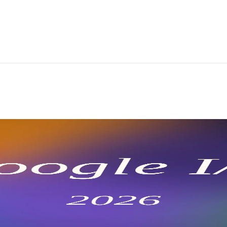
нтного ИИ, Gemini 3.5, Omni и Antigr
026, включающий Gemini 3.5 Flash, Gemini Omni, AI Sea