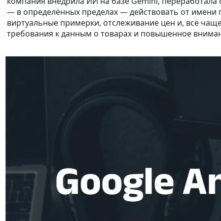
компания внедрила ИИ на базе Gemini, переработала
— в определённых пределах — действовать от имени п
виртуальные примерки, отслеживание цен и, всё чащ
требования к данным о товарах и повышенное внима