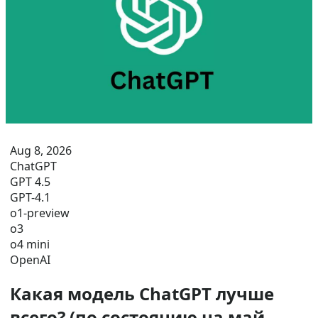
Aug 8, 2026
ChatGPT
GPT 4.5
GPT-4.1
o1-preview
o3
o4 mini
OpenAI
Какая модель ChatGPT лучше
всего? (по состоянию на май