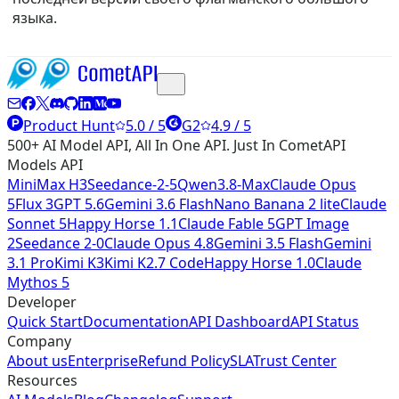
языка.
Product Hunt
5.0 / 5
G2
4.9 / 5
500+ AI Model API, All In One API. Just In CometAPI
Models API
MiniMax H3
Seedance-2-5
Qwen3.8-Max
Claude Opus
5
Flux 3
GPT 5.6
Gemini 3.6 Flash
Nano Banana 2 lite
Claude
Sonnet 5
Happy Horse 1.1
Claude Fable 5
GPT Image
2
Seedance 2-0
Claude Opus 4.8
Gemini 3.5 Flash
Gemini
3.1 Pro
Kimi K3
Kimi K2.7 Code
Happy Horse 1.0
Claude
Mythos 5
Developer
Quick Start
Documentation
API Dashboard
API Status
Company
About us
Enterprise
Refund Policy
SLA
Trust Center
Resources