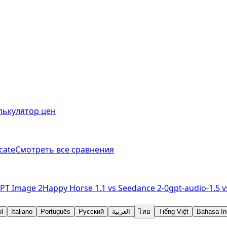
лькулятор цен
cate
Смотреть все сравнения
PT Image 2
Happy Horse 1.1
vs
Seedance 2-0
gpt-audio-1.5
v
l
Italiano
Português
Русский
العربية
ไทย
Tiếng Việt
Bahasa In