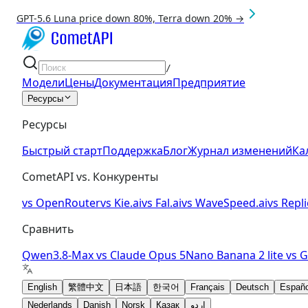
GPT-5.6 Luna price down 80%, Terra down 20% →
/
Модели
Цены
Документация
Предприятие
Ресурсы
Ресурсы
Быстрый старт
Поддержка
Блог
Журнал изменений
Ка
CometAPI vs. Конкуренты
vs
OpenRouter
vs
Kie.ai
vs
Fal.ai
vs
WaveSpeed.ai
vs
Repli
Сравнить
Qwen3.8-Max
vs
Claude Opus 5
Nano Banana 2 lite
vs
G
English
繁體中文
日本語
한국어
Français
Deutsch
Españo
Nederlands
Danish
Norsk
Қазақ
اردو