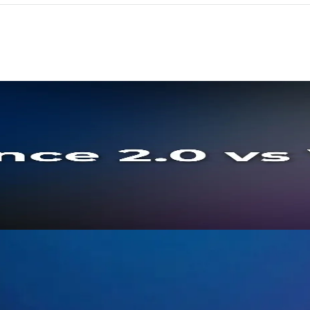
вное противостояние 2026 года в сф
dance 2.0 от ByteDance и Veo 3.1 от Google по качеству