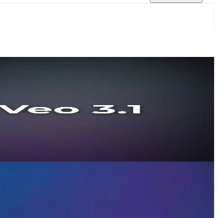
ере ИИ-генерации видео
. Доступно через CometAPI — один ключ.