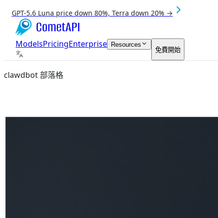
GPT-5.6 Luna price down 80%, Terra down 20% →
Models
Pricing
Enterprise
Resources
免費開始
clawdbot 部落格