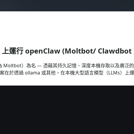
 openClaw (Moltbot/ Clawdbot 
t（並短暫稱為 Moltbot）為名 — 憑藉其持久記憶、深度本機存
在於透過 ollama 或其他，在本機大型語言模型（LLMs）上