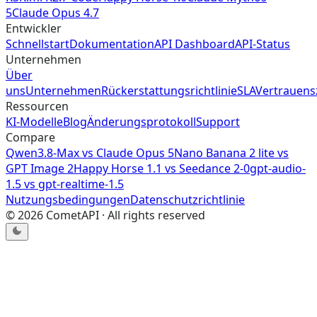
5
Claude Opus 4.7
Entwickler
Schnellstart
Dokumentation
API Dashboard
API-Status
Unternehmen
Über
uns
Unternehmen
Rückerstattungsrichtlinie
SLA
Vertrauen
Ressourcen
KI-Modelle
Blog
Änderungsprotokoll
Support
Compare
Qwen3.8-Max
vs
Claude Opus 5
Nano Banana 2 lite
vs
GPT Image 2
Happy Horse 1.1
vs
Seedance 2-0
gpt-audio-
1.5
vs
gpt-realtime-1.5
Nutzungsbedingungen
Datenschutzrichtlinie
©
2026
CometAPI · All rights reserved