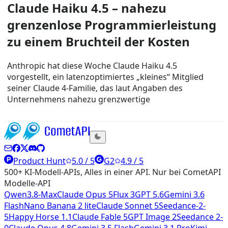
Claude Haiku 4.5 – nahezu
grenzenlose Programmierleistung
zu einem Bruchteil der Kosten
Anthropic hat diese Woche Claude Haiku 4.5
vorgestellt, ein latenzoptimiertes „kleines“ Mitglied
seiner Claude 4-Familie, das laut Angaben des
Unternehmens nahezu grenzwertige
Product Hunt
5.0 / 5
G2
4.9 / 5
500+ KI-Modell-APIs, Alles in einer API. Nur bei CometAPI
Modelle-API
Qwen3.8-Max
Claude Opus 5
Flux 3
GPT 5.6
Gemini 3.6
Flash
Nano Banana 2 lite
Claude Sonnet 5
Seedance-2-
5
Happy Horse 1.1
Claude Fable 5
GPT Image 2
Seedance 2-