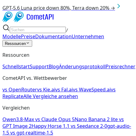
GPT-5.6 Luna price down 80%, Terra down 20% →
/
Modelle
Preise
Dokumentation
Unternehmen
Ressourcen
Ressourcen
Schnellstart
Support
Blog
Änderungsprotokoll
Preisrechner
CometAPI vs. Wettbewerber
vs
OpenRouter
vs
Kie.ai
vs
Fal.ai
vs
WaveSpeed.ai
vs
Replicate
Alle Vergleiche ansehen
Vergleichen
Qwen3.8-Max
vs
Claude Opus 5
Nano Banana 2 lite
vs
GPT Image 2
Happy Horse 1.1
vs
Seedance 2-0
gpt-audio-
1.5
vs
gpt-realtime-1.5