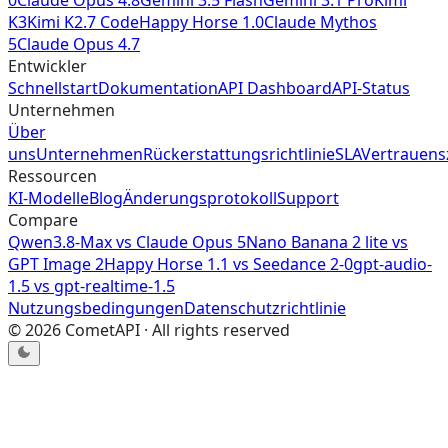
0
Claude Opus 4.8
Gemini 3.5 Flash
Gemini 3.1 Pro
Kimi
K3
Kimi K2.7 Code
Happy Horse 1.0
Claude Mythos
5
Claude Opus 4.7
Entwickler
Schnellstart
Dokumentation
API Dashboard
API-Status
Unternehmen
Über
uns
Unternehmen
Rückerstattungsrichtlinie
SLA
Vertrauen
Ressourcen
KI-Modelle
Blog
Änderungsprotokoll
Support
Compare
Qwen3.8-Max
vs
Claude Opus 5
Nano Banana 2 lite
vs
GPT Image 2
Happy Horse 1.1
vs
Seedance 2-0
gpt-audio-
1.5
vs
gpt-realtime-1.5
Nutzungsbedingungen
Datenschutzrichtlinie
©
2026
CometAPI · All rights reserved