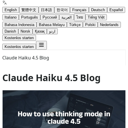
English
繁體中文
日本語
한국어
Français
Deutsch
Español
Italiano
Português
Русский
العربية
ไทย
Tiếng Việt
Bahasa Indonesia
Bahasa Melayu
Türkçe
Polski
Nederlands
Danish
Norsk
Қазақ
اردو
Kostenlos starten
Kostenlos starten
Claude Haiku 4.5 Blog
Claude Haiku 4.5 Blog