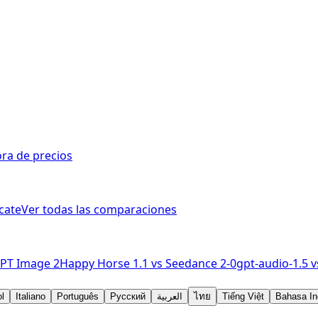
ra de precios
cate
Ver todas las comparaciones
PT Image 2
Happy Horse 1.1
vs
Seedance 2-0
gpt-audio-1.5
v
l
Italiano
Português
Русский
العربية
ไทย
Tiếng Việt
Bahasa In