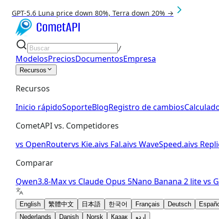
GPT-5.6 Luna price down 80%, Terra down 20% →
/
Modelos
Precios
Documentos
Empresa
Recursos
Recursos
Inicio rápido
Soporte
Blog
Registro de cambios
Calculado
CometAPI vs. Competidores
vs
OpenRouter
vs
Kie.ai
vs
Fal.ai
vs
WaveSpeed.ai
vs
Repli
Comparar
Qwen3.8-Max
vs
Claude Opus 5
Nano Banana 2 lite
vs
G
English
繁體中文
日本語
한국어
Français
Deutsch
Españo
Nederlands
Danish
Norsk
Қазақ
اردو