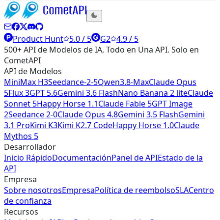
Product Hunt
5.0 / 5
G2
4.9 / 5
500+ API de Modelos de IA, Todo en Una API. Solo en
CometAPI
API de Modelos
MiniMax H3
Seedance-2-5
Qwen3.8-Max
Claude Opus
5
Flux 3
GPT 5.6
Gemini 3.6 Flash
Nano Banana 2 lite
Claude
Sonnet 5
Happy Horse 1.1
Claude Fable 5
GPT Image
2
Seedance 2-0
Claude Opus 4.8
Gemini 3.5 Flash
Gemini
3.1 Pro
Kimi K3
Kimi K2.7 Code
Happy Horse 1.0
Claude
Mythos 5
Desarrollador
Inicio Rápido
Documentación
Panel de API
Estado de la
API
Empresa
Sobre nosotros
Empresa
Política de reembolso
SLA
Centro
de confianza
Recursos