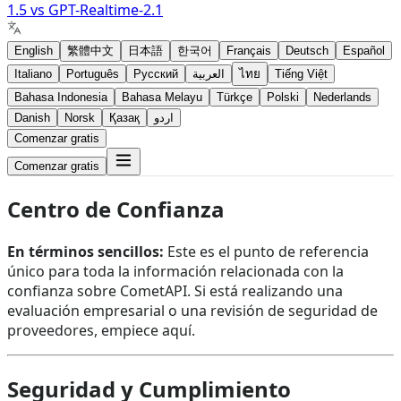
1.5
vs
GPT-Realtime-2.1
English
繁體中文
日本語
한국어
Français
Deutsch
Español
Italiano
Português
Русский
العربية
ไทย
Tiếng Việt
Bahasa Indonesia
Bahasa Melayu
Türkçe
Polski
Nederlands
Danish
Norsk
Қазақ
اردو
Comenzar gratis
Comenzar gratis
Centro de Confianza
En términos sencillos:
Este es el punto de referencia
único para toda la información relacionada con la
confianza sobre CometAPI. Si está realizando una
evaluación empresarial o una revisión de seguridad de
proveedores, empiece aquí.
Seguridad y Cumplimiento