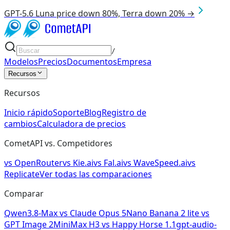
GPT-5.6 Luna price down 80%, Terra down 20% →
/
Modelos
Precios
Documentos
Empresa
Recursos
Recursos
Inicio rápido
Soporte
Blog
Registro de
cambios
Calculadora de precios
CometAPI vs. Competidores
vs
OpenRouter
vs
Kie.ai
vs
Fal.ai
vs
WaveSpeed.ai
vs
Replicate
Ver todas las comparaciones
Comparar
Qwen3.8-Max
vs
Claude Opus 5
Nano Banana 2 lite
vs
GPT Image 2
MiniMax H3
vs
Happy Horse 1.1
gpt-audio-