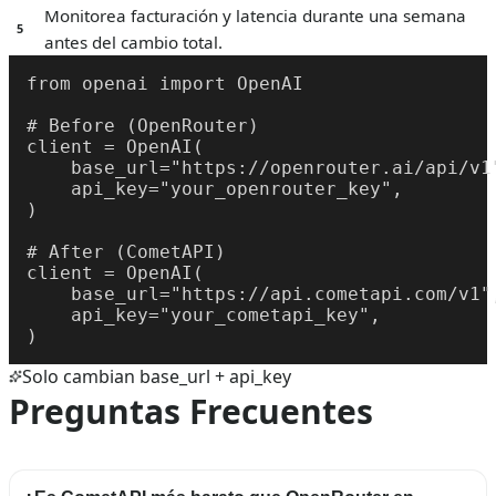
Monitorea facturación y latencia durante una semana
5
antes del cambio total.
from openai import OpenAI

# Before (OpenRouter)

client = OpenAI(

    base_url="https://openrouter.ai/api/v1"
    api_key="your_openrouter_key",

)

# After (CometAPI)

client = OpenAI(

    base_url="https://api.cometapi.com/v1",
    api_key="your_cometapi_key",

)
Solo cambian base_url + api_key
Preguntas Frecuentes