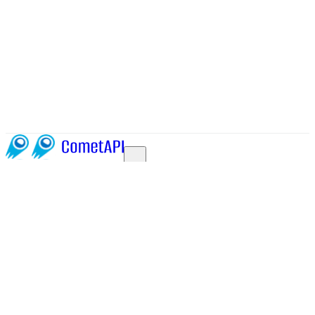
Product Hunt
5.0 / 5
G2
4.9 / 5
500+ API de Modelos de IA, Todo en Una API.
Solo en CometAPI
API de Modelos
MiniMax H3
Seedance-2-5
Qwen3.8-Max
Claude Opus
5
Flux 3
GPT 5.6
Gemini 3.6 Flash
Nano Banana 2 lite
Claude
Sonnet 5
Happy Horse 1.1
Claude Fable 5
GPT Image
2
Seedance 2-0
Claude Opus 4.8
Gemini 3.5 Flash
Gemini
3.1 Pro
Kimi K3
Kimi K2.7 Code
Happy Horse 1.0
Claude