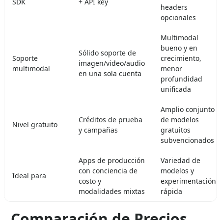
SDK
+ API key
headers
opcionales
Multimodal
bueno y en
Sólido soporte de
Soporte
crecimiento,
imagen/video/audio
multimodal
menor
en una sola cuenta
profundidad
unificada
Amplio conjunto
Créditos de prueba
de modelos
Nivel gratuito
y campañas
gratuitos
subvencionados
Apps de producción
Variedad de
con conciencia de
modelos y
Ideal para
costo y
experimentación
modalidades mixtas
rápida
Comparación de Precios