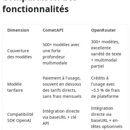
fonctionnalités
Dimension
CometAPI
OpenRouter
300+ modèles,
500+ modèles avec
excellente
Couverture
une forte
variété de texte
des modèles
profondeur
+ multimodal
multimodale
partiel
Paiement à l'usage,
Crédits à
Modèle
souvent en dessous
l'usage avec
tarifaire
des tarifs directs,
~5,5 % de frais
sans frais mensuels
de plateforme
Intégration
Intégration directe
Compatibilité
directe via
via baseURL + clé
SDK OpenAI
baseURL + en-
API
têtes optionnels