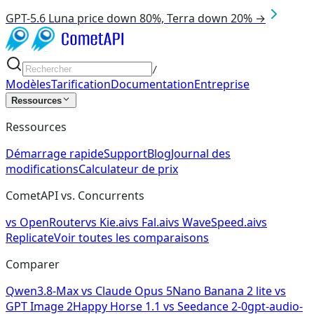
GPT-5.6 Luna price down 80%, Terra down 20% →
/
Modèles
Tarification
Documentation
Entreprise
Ressources
Ressources
Démarrage rapide
Support
Blog
Journal des
modifications
Calculateur de prix
CometAPI vs. Concurrents
vs
OpenRouter
vs
Kie.ai
vs
Fal.ai
vs
WaveSpeed.ai
vs
Replicate
Voir toutes les comparaisons
Comparer
Qwen3.8-Max
vs
Claude Opus 5
Nano Banana 2 lite
vs
GPT Image 2
Happy Horse 1.1
vs
Seedance 2-0
gpt-audio-