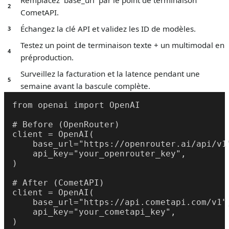
2
CometAPI.
Échangez la clé API et validez les ID de modèles.
3
Testez un point de terminaison texte + un multimodal en
4
préproduction.
Surveillez la facturation et la latence pendant une
5
semaine avant la bascule complète.
from openai import OpenAI

# Before (OpenRouter)

client = OpenAI(

    base_url="https://openrouter.ai/api/v1"
    api_key="your_openrouter_key",

)

# After (CometAPI)

client = OpenAI(

    base_url="https://api.cometapi.com/v1",
    api_key="your_cometapi_key",

)