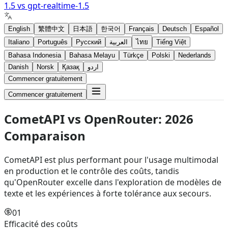
1.5
vs
gpt-realtime-1.5
English
繁體中文
日本語
한국어
Français
Deutsch
Español
Italiano
Português
Русский
العربية
ไทย
Tiếng Việt
Bahasa Indonesia
Bahasa Melayu
Türkçe
Polski
Nederlands
Danish
Norsk
Қазақ
اردو
Commencer gratuitement
Commencer gratuitement
CometAPI vs
OpenRouter
:
2026
Comparaison
CometAPI est plus performant pour l'usage multimodal
en production et le contrôle des coûts, tandis
qu'OpenRouter excelle dans l'exploration de modèles de
texte et les expériences à forte tolérance aux secours.
01
Efficacité des coûts