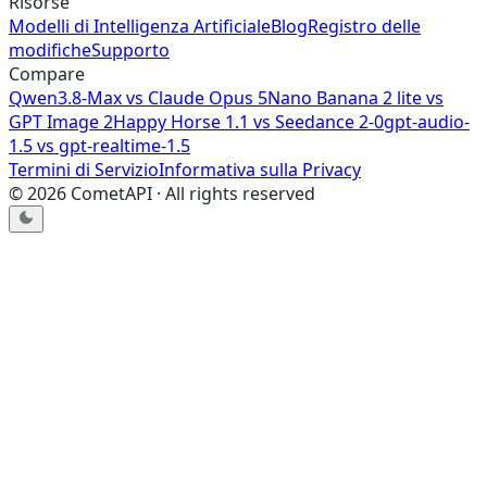
Risorse
Modelli di Intelligenza Artificiale
Blog
Registro delle
modifiche
Supporto
Compare
Qwen3.8-Max
vs
Claude Opus 5
Nano Banana 2 lite
vs
GPT Image 2
Happy Horse 1.1
vs
Seedance 2-0
gpt-audio-
1.5
vs
gpt-realtime-1.5
Termini di Servizio
Informativa sulla Privacy
©
2026
CometAPI · All rights reserved