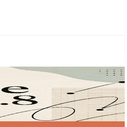
unica chiave, compatibile con OpenAI. Inizia oggi stesso.