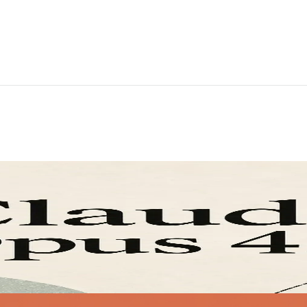
4.8
tegrare e ottimizzare Claude Opus 4.8. Prova CometAPI — un'