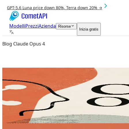
GPT-5.6 Luna price down 80%, Terra down 20% →
Modelli
Prezzi
Azienda
Risorse
Inizia gratis
Blog Claude Opus 4
Aug 8, 2026
claude opus 4.8
Come utilizzare l'API di Claude Opus 
Come utilizzare l'API di Claude Opus 4.8: Scopri come in