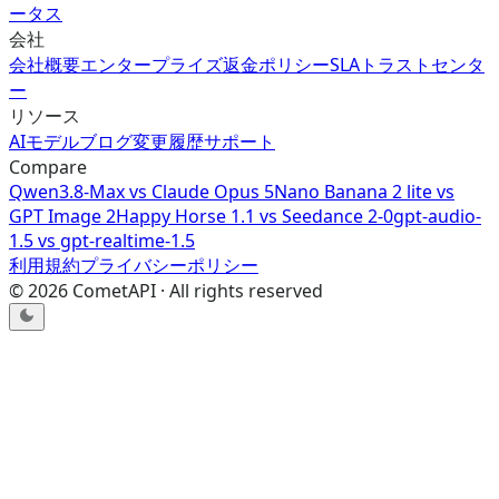
ータス
会社
会社概要
エンタープライズ
返金ポリシー
SLA
トラストセンタ
ー
リソース
AIモデル
ブログ
変更履歴
サポート
Compare
Qwen3.8-Max
vs
Claude Opus 5
Nano Banana 2 lite
vs
GPT Image 2
Happy Horse 1.1
vs
Seedance 2-0
gpt-audio-
1.5
vs
gpt-realtime-1.5
利用規約
プライバシーポリシー
©
2026
CometAPI · All rights reserved