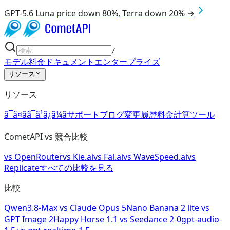
GPT-5.6 Luna price down 80%, Terra down 20% →
/
モデル
料金
ドキュメント
エンタープライズ
リソース
リソース
ã¯ã¤ãã¯ã¹ã¿ã¼ã
サポート
ブログ
変更履歴
料金計算ツール
CometAPI vs 競合比較
vs
OpenRouter
vs
Kie.ai
vs
Fal.ai
vs
WaveSpeed.ai
vs
Replicate
すべての比較を見る
比較
Qwen3.8-Max
vs
Claude Opus 5
Nano Banana 2 lite
vs
GPT Image 2
Happy Horse 1.1
vs
Seedance 2-0
gpt-audio-