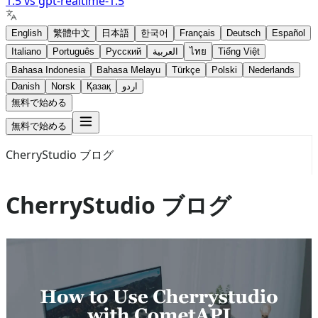
1.5
vs
gpt-realtime-1.5
English
繁體中文
日本語
한국어
Français
Deutsch
Español
Italiano
Português
Русский
العربية
ไทย
Tiếng Việt
Bahasa Indonesia
Bahasa Melayu
Türkçe
Polski
Nederlands
Danish
Norsk
Қазақ
اردو
無料で始める
無料で始める
CherryStudio ブログ
CherryStudio ブログ