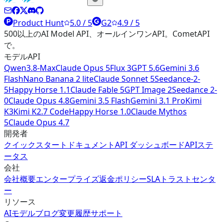
Product Hunt
5.0 / 5
G2
4.9 / 5
500以上のAI Model API、オールインワンAPI。CometAPI
で。
モデルAPI
Qwen3.8-Max
Claude Opus 5
Flux 3
GPT 5.6
Gemini 3.6
Flash
Nano Banana 2 lite
Claude Sonnet 5
Seedance-2-
5
Happy Horse 1.1
Claude Fable 5
GPT Image 2
Seedance 2-
0
Claude Opus 4.8
Gemini 3.5 Flash
Gemini 3.1 Pro
Kimi
K3
Kimi K2.7 Code
Happy Horse 1.0
Claude Mythos
5
Claude Opus 4.7
開発者
クイックスタート
ドキュメント
API ダッシュボード
APIステ
ータス
会社
会社概要
エンタープライズ
返金ポリシー
SLA
トラストセンタ
ー
リソース
AIモデル
ブログ
変更履歴
サポート