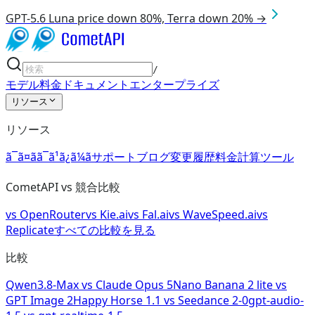
GPT-5.6 Luna price down 80%, Terra down 20% →
/
モデル
料金
ドキュメント
エンタープライズ
リソース
リソース
ã¯ã¤ãã¯ã¹ã¿ã¼ã
サポート
ブログ
変更履歴
料金計算ツール
CometAPI vs 競合比較
vs
OpenRouter
vs
Kie.ai
vs
Fal.ai
vs
WaveSpeed.ai
vs
Replicate
すべての比較を見る
比較
Qwen3.8-Max
vs
Claude Opus 5
Nano Banana 2 lite
vs
GPT Image 2
Happy Horse 1.1
vs
Seedance 2-0
gpt-audio-