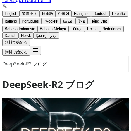
1.5
vs
gpt-realtime-1.5
English
繁體中文
日本語
한국어
Français
Deutsch
Español
Italiano
Português
Русский
العربية
ไทย
Tiếng Việt
Bahasa Indonesia
Bahasa Melayu
Türkçe
Polski
Nederlands
Danish
Norsk
Қазақ
اردو
無料で始める
無料で始める
DeepSeek-R2 ブログ
DeepSeek-R2 ブログ