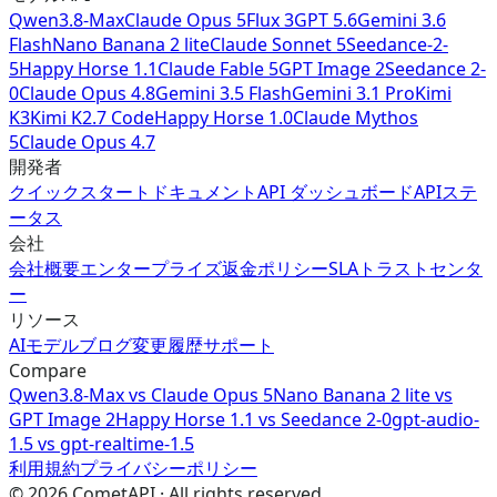
Qwen3.8-Max
Claude Opus 5
Flux 3
GPT 5.6
Gemini 3.6
Flash
Nano Banana 2 lite
Claude Sonnet 5
Seedance-2-
5
Happy Horse 1.1
Claude Fable 5
GPT Image 2
Seedance 2-
0
Claude Opus 4.8
Gemini 3.5 Flash
Gemini 3.1 Pro
Kimi
K3
Kimi K2.7 Code
Happy Horse 1.0
Claude Mythos
5
Claude Opus 4.7
開発者
クイックスタート
ドキュメント
API ダッシュボード
APIステ
ータス
会社
会社概要
エンタープライズ
返金ポリシー
SLA
トラストセンタ
ー
リソース
AIモデル
ブログ
変更履歴
サポート
Compare
Qwen3.8-Max
vs
Claude Opus 5
Nano Banana 2 lite
vs
GPT Image 2
Happy Horse 1.1
vs
Seedance 2-0
gpt-audio-
1.5
vs
gpt-realtime-1.5
利用規約
プライバシーポリシー
©
2026
CometAPI · All rights reserved