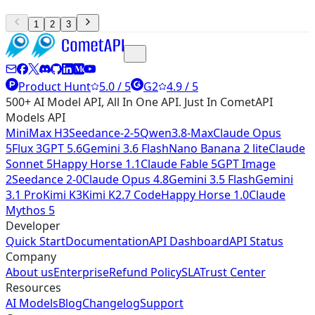
1
2
3
Product Hunt
5.0 / 5
G2
4.9 / 5
500+ AI Model API, All In One API. Just In CometAPI
Models API
MiniMax H3
Seedance-2-5
Qwen3.8-Max
Claude Opus
5
Flux 3
GPT 5.6
Gemini 3.6 Flash
Nano Banana 2 lite
Claude
Sonnet 5
Happy Horse 1.1
Claude Fable 5
GPT Image
2
Seedance 2-0
Claude Opus 4.8
Gemini 3.5 Flash
Gemini
3.1 Pro
Kimi K3
Kimi K2.7 Code
Happy Horse 1.0
Claude
Mythos 5
Developer
Quick Start
Documentation
API Dashboard
API Status
Company
About us
Enterprise
Refund Policy
SLA
Trust Center
Resources
AI Models
Blog
Changelog
Support