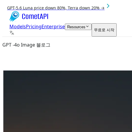
GPT-5.6 Luna price down 80%, Terra down 20% →
Models
Pricing
Enterprise
Resources
무료로 시작
GPT -4o Image 블로그